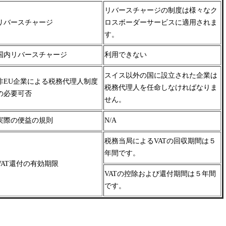
リバースチャージの制度は様々なク
リバースチャージ
ロスボーダー
サービスに適用されま
す。
国内リバースチャージ
利用できない
スイス以外の国に設立された企業は
非EU企業による税務代理人制度
税務代理人を任命しなければなりま
の必要可否
せん。
実際の便益の規則
N/A
税務当局によるVATの回収期間は５
年間です。
VAT還付の有効期限
VATの控除および還付期間は５年間
です。