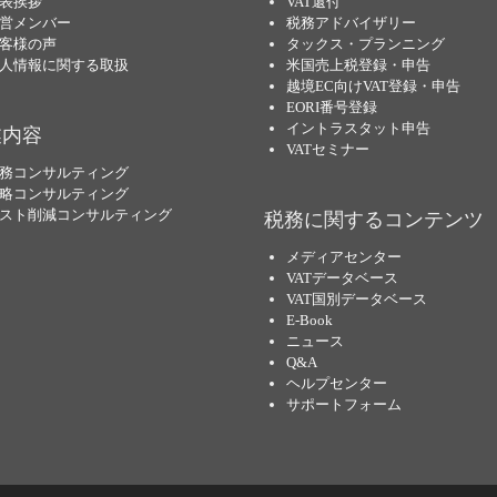
表挨拶
VAT還付
営メンバー
税務アドバイザリー
客様の声
タックス・プランニング
人情報に関する取扱
米国売上税登録・申告
越境EC向けVAT登録・申告
EORI番号登録
イントラスタット申告
業内容
VATセミナー
務コンサルティング
略コンサルティング
スト削減コンサルティング
税務に関するコンテンツ
メディアセンター
VATデータベース
VAT国別データベース
E-Book
ニュース
Q&A
ヘルプセンター
サポートフォーム