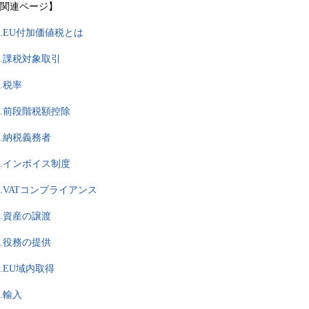
関連ページ】
.
EU付加価値税とは
.課税対象取引
.税率
.前段階税額控除
.納税義務者
.インボイス制度
.VATコンプライアンス
.資産の譲渡
.役務の提供
0.EU域内取得
1.輸入