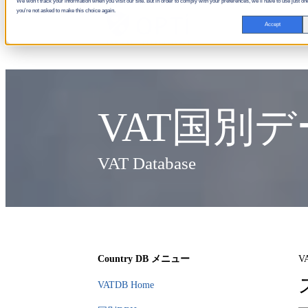
We won't track your information when you visit our site. But in order to comply with your preferences, we'll have to use just one
you're not asked to make this choice again.
Accept
VAT国別
VAT Database
Country DB メニュー
V
VATDB Home