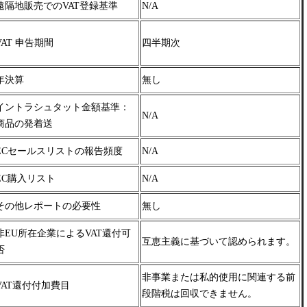
遠隔地販売でのVAT登録基準
N/A
VAT 申告期間
四半期次
年決算
無し
イントラシュタット金額基準：
N/A
商品の発着送
ECセールスリストの報告頻度
N/A
EC購入リスト
N/A
その他レポートの必要性
無し
非EU所在企業によるVAT還付可
互恵主義に基づいて認められます。
否
非事業または私的使用に関連する前
VAT還付付加費目
段階税は回収できません。