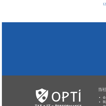
1
当
会
我