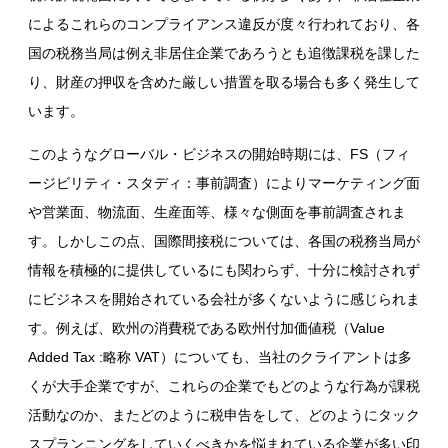
ECセールスリスト申告
によるこれらのコンプライアンス違反が度々行われており、各
付加価値税還付
国の税務当局は例え非居住企業であろうとも追徴課税を課した
対象となる企業事例
最後に
り、財産の押収を含めた厳しい措置を取る場合も多く発生して
います。
このようなグローバル・ビジネスの開始時期には、
FS
（フィ
ージビリティ・スタディ：事前調査）によりマーケティング面
や営業面、物流面、生産面等、様々な側面を事前調査されま
す。しかしこの点、国際間接税については、各国の税務当局が
情報を積極的に提供しているにも関わらず、十分に検討されず
にビジネスを開始されている会社が多くないように感じられま
す。例えば、欧州の消費税である欧州付加価値税（
Value
Added Tax :
略称
VAT
）についても、当社のクライアントは多
くが大手企業ですが、これらの企業でもどのような行為が課税
活動なのか、またどのように税申告をして、どのようにタック
スプランニングをしていくべきかを悩まれている企業が多い印