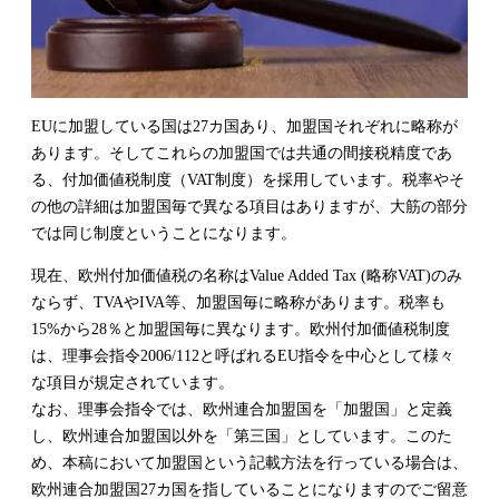
EUに加盟している国は
27
カ国あり、加盟国それぞれに略称が
あります。そしてこれらの加盟国では共通の間接税精度であ
る、付加価値税制度（
VAT
制度）を採用しています。税率やそ
の他の詳細は加盟国毎で異なる項目はありますが、大筋の部分
では同じ制度ということになります。
現在、欧州付加価値税の名称は
Value Added Tax (
略称
VAT)
のみ
ならず、
TVA
や
IVA
等、加盟国毎に略称があります。税率も
15%
から
28
％と加盟国毎に異なります。欧州付加価値税制度
は、理事会指令
2006/112
と呼ばれる
EU
指令を中心として様々
な項目が規定されています。
なお、理事会指令では、欧州連合加盟国を「加盟国」と定義
し、欧州連合加盟国以外を「第三国」としています。このた
め、本稿において加盟国という記載方法を行っている場合は、
欧州連合加盟国
27
カ国を指していることになりますのでご留意