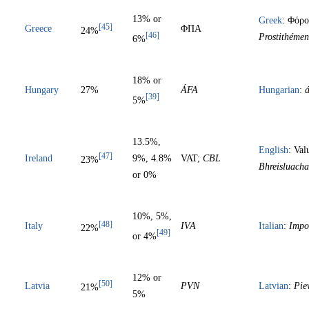
13% or
Greek
: Φόρο
[45]
Greece
ΦΠΑ
24%
[46]
Prostithémen
6%
18% or
Hungary
27%
ÁFA
Hungarian
:
á
[39]
5%
13.5%,
English
: Va
[47]
Ireland
9%, 4.8%
VAT;
CBL
23%
Bhreisluacha
or 0%
10%, 5%,
[48]
Italy
IVA
Italian
:
Impo
22%
[49]
or 4%
12% or
[50]
Latvia
PVN
Latvian
:
Pie
21%
5%