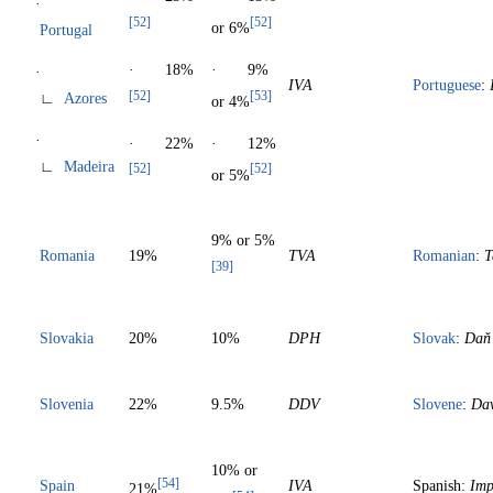
·
[52]
[52]
or 6%
Portugal
· 18%
· 9%
·
IVA
Portuguese
:
[52]
[53]
∟
Azores
or 4%
·
· 22%
· 12%
∟
Madeira
[52]
[52]
or 5%
9% or 5%
Romania
19%
TVA
Romanian
:
T
[39]
Slovakia
20%
10%
DPH
Slovak
:
Daň 
Slovenia
22%
9.5%
DDV
Slovene
:
Dav
10% or
[54]
Spain
IVA
Spanish:
Imp
21%