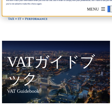
We won't track your information when you visit our site. But in order to comply with your preferences, we'll have to use just one
you're not asked to make this choice again.
Accept
VATガイドブ
ック
VAT Guidebook