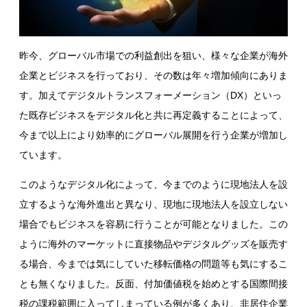
域内取得
輸入
課税地
昨今、グローバル市場での利益創出を狙い、様々な企業が海外
資産の譲渡の課税地
企業とビジネスを行っており、その数は年々増加傾向にありま
役務の提供の課税地
す。加えてデジタルトランスフォーメーション（
DX
）といっ
域内取得の課税地
輸入の課税地
た既存ビジネスをデジタル化と共に再定義することによって、
非課税取引
今まで以上により効率的にグローバル展開を行う企業が増加し
前段階税額控除が認められる非課税取引
ています。
前段階税額控除が認められない非課税取引
付加価値税番号登録・付加価値税申告
このようなデジタル化によって、今までのように現地法人を設
付加価値税登録
立するような海外進出と異なり、現地に現地法人を設立しない
付加価値税申告
場合でもビジネスを容易に行うことが可能となりました。この
インボイスの発行
ように海外のマーケットに直接物品やデジタルグッズを販売す
その他の登録
EORI登録
る場合、今までは気にしていた移転価格の問題等も気にするこ
その他の申告
とも無くなりました。反面、付加価値税を始めとする国際間接
イントラスタット申告
税の課税範囲に入ってしまっている例が多くあり、非居住企業