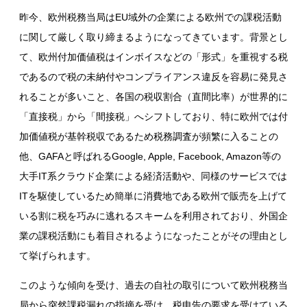
昨今、欧州税務当局は
EU
域外の企業による欧州での課税活動
に関して厳しく取り締まるようになってきています。背景とし
て、欧州付加価値税はインボイスなどの「形式」を重視する税
であるので税の未納付やコンプライアンス違反を容易に発見さ
れることが多いこと、各国の税収割合（直間比率）が世界的に
「直接税」から「間接税」へシフトしており、特に欧州では付
加価値税が基幹税収であるため税務調査が頻繁に入ることの
他、
GAFA
と呼ばれる
Google, Apple, Facebook, Amazon
等の
大手
IT
系クラウド企業による経済活動や、同様のサービスでは
IT
を駆使しているため簡単に消費地である欧州で販売を上げて
いる割に税を巧みに逃れるスキームを利用されており、外国企
業の課税活動にも着目されるようになったことがその理由とし
て挙げられます。
このような傾向を受け、過去の自社の取引について欧州税務当
局から突然課税漏れの指摘を受け、税申告の要求を受けている