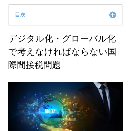
目次
デジタル化・グローバル化
はじめに
対象となる企業
で考えなければならない国
概要
対象地域
際間接税問題
付加価値税税率
前回税額控除
納税義務者
事業者
リバースチャージ制度
課税対象外法人
公共団体
課税対象取引
資産の譲渡
役務の提供