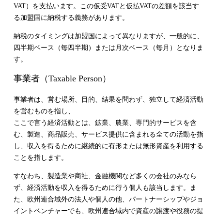
VAT
）を支払います。この仮受
VAT
と仮払
VAT
の差額を該当す
る加盟国に納税する義務があります。
納税のタイミングは加盟国によって異なりますが、一般的に、
四半期ベース（毎四半期）または月次ベース（毎月）となりま
す。
事業者（
Taxable Person
）
事業者は、営む場所、目的、結果を問わず、独立して経済活動
を営むものを指し、
ここで言う経済活動とは、鉱業、農業、専門的サービスを含
む、製造、商品販売、サービス提供に含まれる全ての活動を指
し、収入を得るために継続的に有形または無形資産を利用する
ことを指します。
すなわち、製造業や商社、金融機関など多くの会社のみなら
ず、経済活動を収入を得るために行う個人も該当します。ま
た、欧州連合域外の法人や個人の他、パートナーシップやジョ
イントベンチャーでも、欧州連合域内で資産の譲渡や役務の提