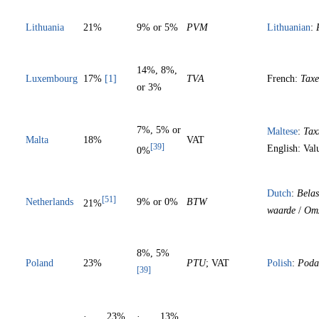
Lithuania
21%
9% or 5%
PVM
Lithuanian
:
14%, 8%,
Luxembourg
17%
[1]
TVA
French:
Taxe
or 3%
7%, 5% or
Maltese
:
Tax
Malta
18%
VAT
[39]
English: Va
0%
Dutch
:
Belas
[51]
Netherlands
9% or 0%
BTW
21%
waarde
/
Omz
8%, 5%
Poland
23%
PTU
; VAT
Polish
:
Poda
[39]
· 23%
· 13%