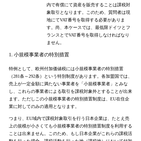
内で有償にて資産を販売することは課税対
象取引となります。このため、質問者は現
地にてVAT番号を取得する必要がありま
す。尚、本ケースでは、最低限ドイツとフ
ランスとでVAT番号を取得しなければなり
ません。
1.
小規模事業者の特別措置
特例として、欧州付加価値税には小規模事業者の特別措置
（
281
条～
292
条）という特別制度があります。各加盟国では、
売上が一定金額に満たない事業者を「小規模事業者」とみな
し、これらの事業者による取引を課税対象外とすることが出来
ます。ただしこの小規模事業者の特別措置制度は、
EU
在住企
業に対してのみの適用となります。
つまり、
EU
域内で課税対象取引を行う日本企業は、たとえ売
上の規模が小さくても小規模事業者の特別措置制度を利用する
ことは出来ません。このため、もし日本企業がこれらの課税活