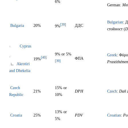
6%
German:
Meh
Bulgarian
: 
[39]
Bulgaria
20%
ДДС
9%
стойност (
D
·
Cyprus
9% or 5%
Greek
: Φόρο
·
[40]
ΦΠΑ
19%
[39]
Prastithémen
∟
Akrotiri
and Dhekelia
Czech
15% or
21%
DPH
Czech
:
Daň z
Republic
10%
13% or
Croatia
25%
PDV
Croatian
:
Po
5%