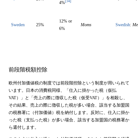
[54]
4%
12% or
Sweden
25%
Moms
Swedish
:
Mer
6%
前段階税額控除
欧州付加価値税の制度では前段階控除という制度が用いられて
います。日本の消費税同様、「仕入に掛かった税（仮払
VAT
）」と「売上の際に徴収した税（仮受
VAT
）」を相殺し、
その結果、売上の際に徴収した税が多い場合、該当する加盟国
の税務署に（付加価値）税を納付します。反対に、仕入に掛か
った税（支払った税）が多い場合、該当する加盟国の税務署か
ら還付します。