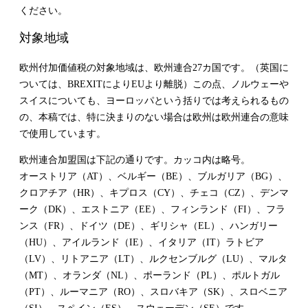
ください。
対象地域
欧州付加価値税の対象地域は、欧州連合
27
カ国です。（英国に
ついては、
BREXIT
により
EU
より離脱）この点、ノルウェーや
スイスについても、ヨーロッパという括りでは考えられるもの
の、本稿では、特に決まりのない場合は欧州は欧州連合の意味
で使用しています。
欧州連合加盟国は下記の通りです。カッコ内は略号。
オーストリア（
AT
）、ベルギー（
BE
）、ブルガリア（
BG
）、
クロアチア（
HR
）、キプロス（
CY
）、チェコ（
CZ
）、デンマ
ーク（
DK
）、エストニア（
EE
）、フィンランド（
FI
）、フラ
ンス（
FR
）、ドイツ（
DE
）、ギリシャ（
EL
）、ハンガリー
（
HU
）、アイルランド（
IE
）、イタリア（
IT
）ラトビア
（
LV
）、リトアニア（
LT
）、ルクセンブルグ（
LU
）、マルタ
（
MT
）、オランダ（
NL
）、ポーランド（
PL
）、ポルトガル
（
PT
）、ルーマニア（
RO
）、スロバキア（
SK
）、スロベニア