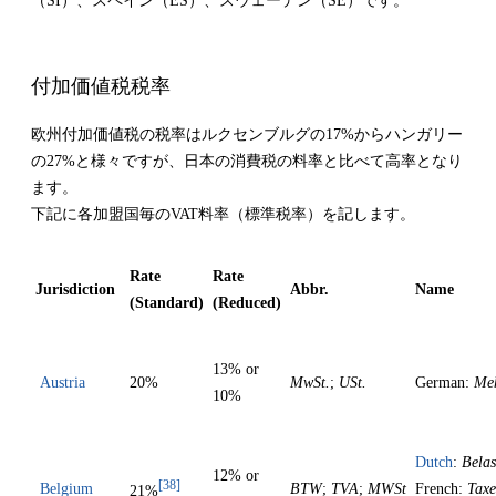
（
SI
）、スペイン（
ES
）、スウェーデン（
SE
）です。
付加価値税税率
欧州付加価値税の税率はルクセンブルグの
17%
からハンガリー
の
27%
と様々ですが、日本の消費税の料率と比べて高率となり
ます。
下記に各加盟国毎の
VAT
料率（標準税率）を記します。
Rate
Rate
Jurisdiction
Abbr.
Name
(Standard)
(Reduced)
13% or
Austria
20%
MwSt.
;
USt.
German:
Meh
10%
Dutch
:
Belas
12% or
[38]
Belgium
BTW
;
TVA
;
MWSt
French:
Taxe
21%