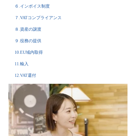
６.インボイス制度
７.VATコンプライアンス
８.資産の譲渡
９.役務の提供
10.EU域内取得
11.輸入
12.VAT還付