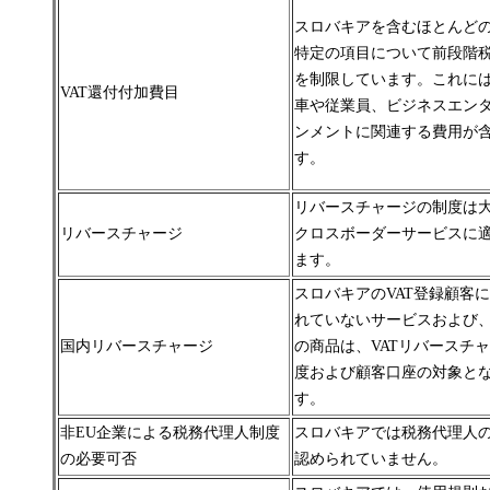
スロバキアを含むほとんど
特定の項目について前段階
を制限しています。
これに
VAT還付付加費目
車や従業員、ビジネスエン
ンメントに関連する費用が
す。
リバースチャージの制度は
リバースチャージ
クロスボーダー
サービスに
ます。
スロバキアのVAT登録顧客
れていないサービスおよび
国内リバースチャージ
の商品は、VATリバースチ
度
および顧客口座の対象と
す。
非EU企業による税務代理人制度
スロバキアでは税務代理人
の必要可否
認められていません。