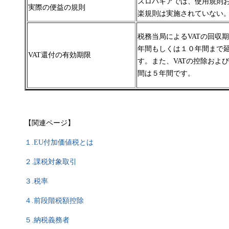
スロバキアでは、使用規則
実際の便益の規則
楽規則は実施されていない
税務当局によるVATの回収
年間もしくは１０年間まで
VAT還付の有効期限
す。また、VATの控除およ
間は５年間です。
【関連ページ】
１.
EU付加価値税とは
２.課税対象取引
３.税率
４.前段階税額控除
５.納税義務者