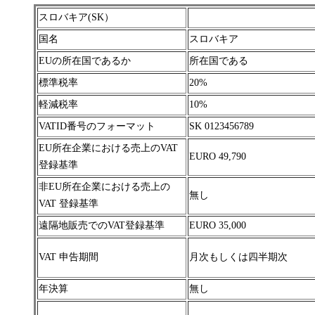
スロバキア(SK）
国名
スロバキア
EUの所在国であるか
所在国である
標準税率
20%
軽減税率
10%
VATID番号のフォーマット
SK 0123456789
EU所在企業における売上のVAT
EURO 49,790
登録基準
非EU所在企業における売上の
無し
VAT 登録基準
遠隔地販売でのVAT登録基準
EURO 35,000
VAT 申告期間
月次もしくは四半期次
年決算
無し