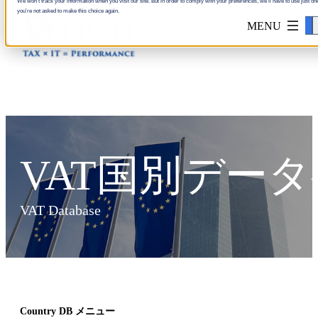
We won't track your information when you visit our site. But in order to comply with your preferences, we'll have to use just one
you're not asked to make this choice again.
Accept
VAT国別デー
VAT Database
Country DB メニュー