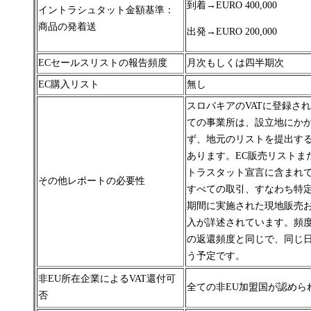
到着→
EURO 400,000
イントラシュタット金額基準：
商品の発着送
出発→
EURO 200,000
ECセールスリストの報告頻度
月次もしくは四半期次
EC購入リスト
無し
スロバキアのVATに登録さ
ての事業所は、設立地にか
ず、地元のリストを提出す
あります。
EC販売リストま
トラスタット宣言に含まれ
その他レポートの必要性
すべての取引、すなわち特
期間に実施された現地販売
入が詳述されています。
頻度
の返還頻度と同じで、同じ
う予定です。
非EU所在企業によるVAT還付可
全ての非EU加盟国が認めら
否