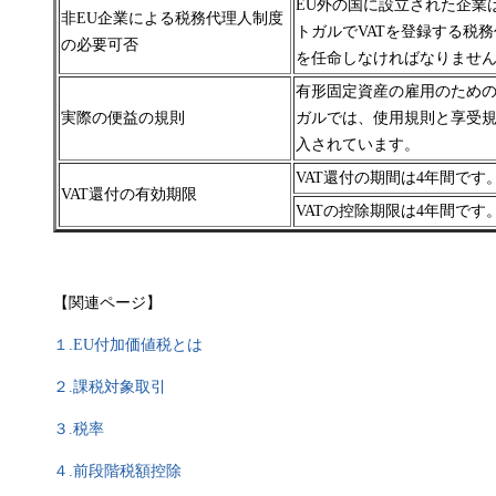
EU外の国に設立された企業
非EU企業による税務代理人制度
トガルでVATを登録する税
の必要可否
を任命しなければなりませ
有形固定資産の雇用のため
実際の便益の規則
ガルでは、使用規則と享受
入されています。
VAT還付の期間は4年間です
VAT還付の有効期限
VATの控除期限は4年間です
【関連ページ】
１.
EU付加価値税とは
２.課税対象取引
３.税率
４.前段階税額控除