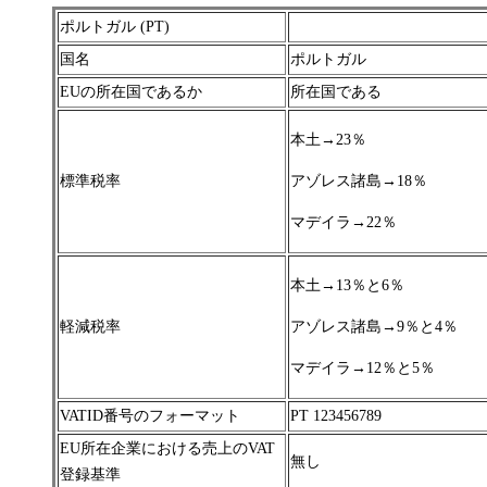
ポルトガル (PT)
国名
ポルトガル
EUの所在国であるか
所在国である
本土→23％
標準税率
アゾレス諸島→18％
マデイラ→22％
本土→13％と6％
軽減税率
アゾレス諸島→9％と4％
マデイラ→12％と5％
VATID番号のフォーマット
PT 123456789
EU所在企業における売上のVAT
無し
登録基準