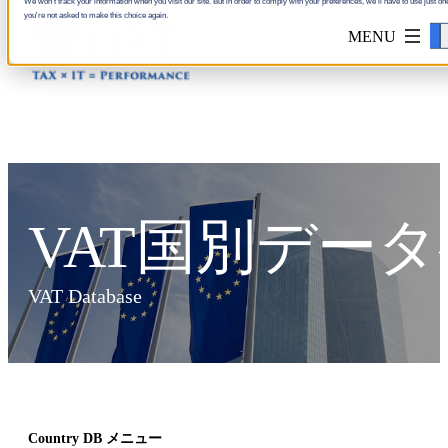
We won't track your information when you visit our site. But in order to comply with your preferences, we'll have to use just one
you're not asked to make this choice again.
Accept
VAT国別デー
VAT Database
Country DB メニュー