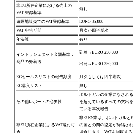
非EU所在企業における売上の
無し
VAT 登録基準
遠隔地販売でのVAT登録基準
EURO 35,000
VAT 申告期間
月次か四半期次
年決算
有り
到着→EURO 250,000
イントラシュタット金額基準：
商品の発着送
出発→EURO 350,000
ECセールスリストの報告頻度
月次もしくは四半期次
EC購入リスト
無し
ポルトガルの企業になされる€2
その他レポートの必要性
を超えているすべての支出
ている年次報告
非EU企業は、ポルトガルと
非EU所在企業によるVAT還付可
の国との間の協定が締結さ
否
場合に限り、VATを回収す