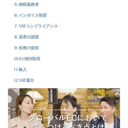
５.納税義務者
６.インボイス制度
７.VATコンプライアンス
８.資産の譲渡
９.役務の提供
10.EU域内取得
11.輸入
12.VAT還付