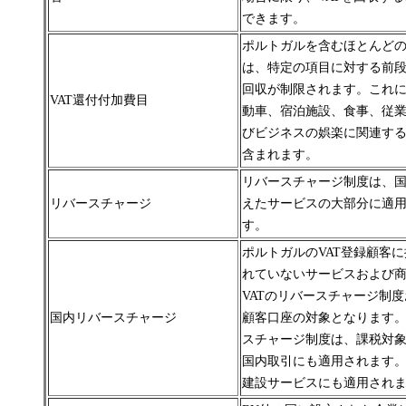
できます。
ポルトガルを含むほとんど
は、特定の項目に対する前
回収が制限されます。
これ
VAT還付付加費目
動車、宿泊施設、食事、従
びビジネスの娯楽に関連す
含まれます。
リバースチャージ制度は、
リバースチャージ
えたサービスの大部分に適
す。
ポルトガルのVAT登録顧客
れていないサービスおよび
VATのリバースチャージ制
国内リバースチャージ
顧客口座の対象となります
スチャージ制度は、課税対
国内取引にも適用されます
建設サービスにも適用され