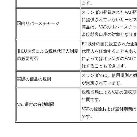
ます。
オランダの登録されたVAT
に提供されていないサービ
国内リバースチャージ
商品は、VATのリバースチ
よび顧客口座の対象となり
EU以外の国に設立された企
非EU企業による税務代理人制度
代理人を任命することもあ
の必要可否
によってはオランダのVAT
録することもできます。
オランダでは、使用規則と
実際の便益の規則
が実施されています。
税務当局によるVATの回収
年間です。
VAT還付の有効期限
VATの控除および還付期間
です。