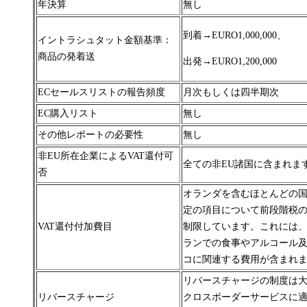
年決算
無し
到着→
EURO1,000,000
、
イントラシュタット金額基準：
商品の発着送
出発→
EURO1,200,000
ECセールスリストの報告頻度
月次もしくは四半期次
EC購入リスト
無し
その他レポートの必要性
無し
非EU所在企業によるVAT還付可
全ての非EU諸国に含まれま
否
オランダを含むほとんどの
定の項目について前段階税
VAT還付付加費目
制限しています。
これには
ランでの食事やアルコール
コに関連する費用が含まれ
リバースチャージの制度は
リバースチャージ
クロスボーダー
サービスに