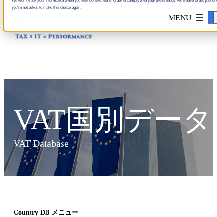
We won't track your information when you visit our site. But in order to comply with your preferences, we'll have to use just one
you're not asked to make this choice again.
Accept
VAT国別デー
VAT Database
Country DB メニュー