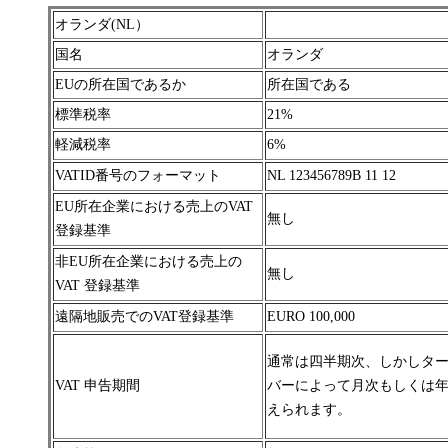
オランダ(NL）
国名
オランダ
EUの所在国であるか
所在国である
標準税率
21%
軽減税率
6%
VATID番号のフォーマット
NL 123456789B 11 12
EU所在企業における売上のVAT
無し
登録基準
非EU所在企業における売上の
無し
VAT 登録基準
遠隔地販売でのVAT登録基準
EURO 100,000
通常は四半期次、しかしタ
VAT 申告期間
バーによって月次もしくは
えられます。