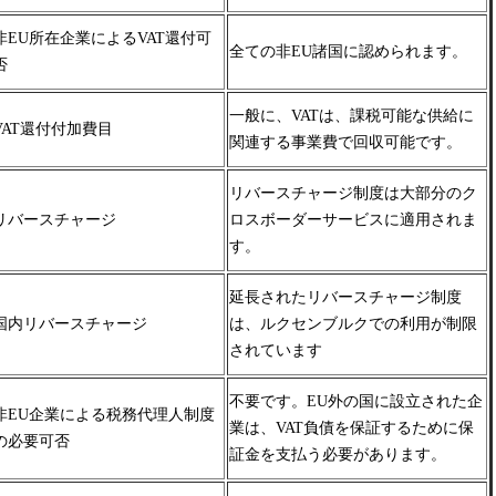
非EU所在企業によるVAT還付可
全ての非EU諸国に認められます。
否
一般に、VATは、課税可能な供給に
VAT還付付加費目
関連する事業費で回収可能です。
リバースチャージ制度は大部分のク
リバースチャージ
ロスボーダー
サービスに適用されま
す。
延長されたリバースチャージ制度
国内リバースチャージ
は、ルクセンブルクでの利用が制限
されています
不要です。
EU外の国に設立された企
非EU企業による税務代理人制度
業は、VAT負債を保証するために保
の必要可否
証金を支払う必要があります。