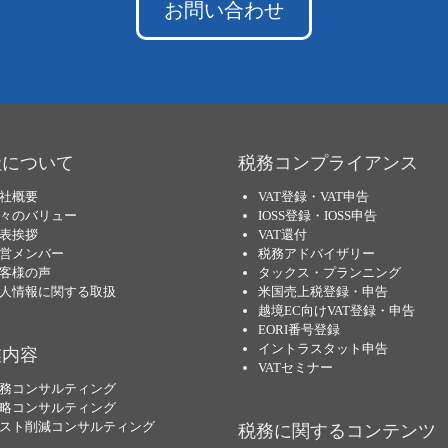
お問い合わせ
社について
税務コンプライアンス
社概要
VAT登録・VAT申告
々のバリュー
IOSS登録・IOSS申告
表挨拶
VAT還付
営メンバー
税務アドバイザリー
客様の声
タックス・プランニング
人情報に関する取扱
米国売上税登録・申告
越境EC向けVAT登録・申告
EORI番号登録
イントラスタット申告
業内容
VATセミナー
務コンサルティング
略コンサルティング
スト削減コンサルティング
税務に関するコンテンツ