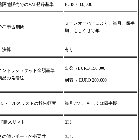
遠隔地販売でのVAT登録基準
EURO 100,000
ターンオーバーにより、毎月、四半
VAT 申告期間
期、もしくは毎年
年決算
有り
出発→EURO 150,000
イントラシュタット金額基準：
商品の発着送
到着→ EURO 200,000
ECセールスリストの報告頻度
毎月ごと、もしくは四半期
EC購入リスト
無し
その他レポートの必要性
無し