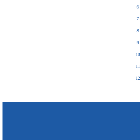
６
７
８
９
1
1
1