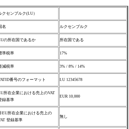
ルクセンブルク(LU）
国名
ルクセンブルク
EUの所在国であるか
所在国である
標準税率
17%
軽減税率
3% / 8% / 14%
VATID番号のフォーマット
LU 12345678
EU所在企業における売上のVAT
EUR 10,000
登録基準
非EU所在企業における売上の
無し
VAT 登録基準