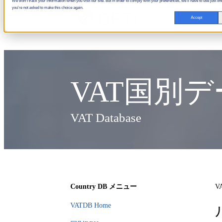
We won't track your information when you visit our site. But in order to comply with your preferences, we'll have to use just one
you're not asked to make this choice again.
Accept
VAT国別
VAT Database
Country DB メニュー
V
VATDB Home