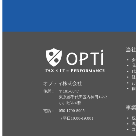
当
会
我
代
経
お
オプティ株式会社
個
住所： 〒101-0047
東京都千代田区内神田1-2-2
小川ビル4階
事
電話： 050-1790-8995
税
（平日10:00-19:00）
戦
コ