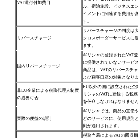
VAT還付付加費目
ル、宿泊施設、ビジネスエ
イメントに関連する費用が
す。
リバースチャージの制度は
リバースチャージ
クロスボーダー
サービスに
ます。
ギリシャの登録されたVAT
に提供されていないサービ
国内リバースチャージ
商品は、VATのリバースチ
よび顧客口座の対象となり
EU以外の国に設立された企
非EU企業による税務代理人制度
リシャのVATに登録する税
の必要可否
を任命しなければなりませ
ギリシャでは、商品の宣伝
実際の便益の規則
どのサービスに、使用規則
則が適用されます。
税務当局によるVATの回収期