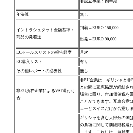
非設立事業：四半期
年決算
無し
到着→
EURO 150,000
イントラシュタット金額基準：
商品の発着送
出発→
EURO 90,000
ECセールスリストの報告頻度
月次
EC購入リスト
有り
その他レポートの必要性
無し
非EU企業は、ギリシャと非
との間に互恵協定が締結さ
非EU所在企業によるVAT還付可
場合に限り、付加価値税を
否
ことができます。互恵合意
ェーとスイスだけが合意し
ギリシャを含む大部分の国
の条項に関して前段階税還
します。
これには、自動車