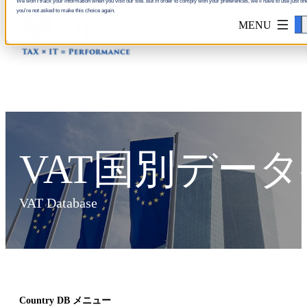
We won't track your information when you visit our site. But in order to comply with your preferences, we'll have to use just one
you're not asked to make this choice again.
Accept
VAT国別デー
VAT Database
Country DB メニュー