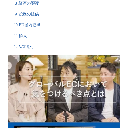
８.資産の譲渡
９.役務の提供
10.EU域内取得
11.輸入
12.VAT還付