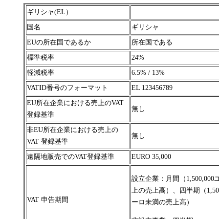
ギリシャ(EL）
国名
ギリシャ
EUの所在国であるか
所在国である
標準税率
24%
軽減税率
6.5% / 13%
VATID番号のフォーマット
EL 123456789
EU所在企業における売上のVAT
無し
登録基準
非EU所在企業における売上の
無し
VAT 登録基準
遠隔地販売でのVAT登録基準
EURO 35,000
設立企業：月間（
1
,
500
,
000
上の売上高）、四半期（
1
,
50
VAT 申告期間
ーロ未満の売上高）