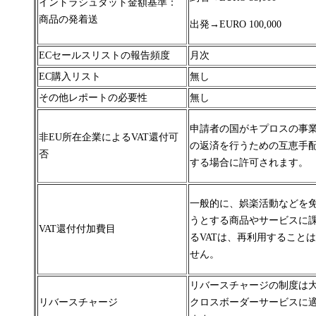
イントラシュタット金額基準：
商品の発着送
出発→
EURO 100,000
ECセールスリストの報告頻度
月次
EC購入リスト
無し
その他レポートの必要性
無し
申請者の国がキプロスの事
非EU所在企業によるVAT還付可
の返済を行うための互恵手
否
する場合に許可されます
。
一般的に、娯楽活動などを
うとする商品やサービスに
VAT還付付加費目
るVATは、再利用すること
せん。
リバースチャージの制度は
リバースチャージ
クロスボーダー
サービスに