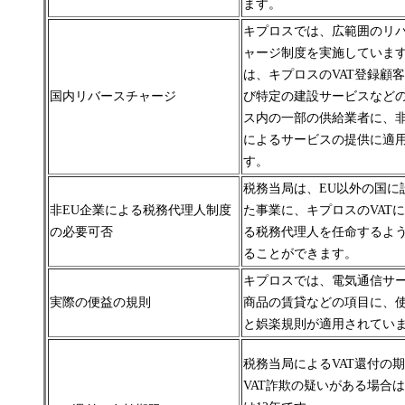
ます。
キプロスでは、広範囲のリ
ャージ制度を実施していま
は、キプロスのVAT登録顧
国内リバースチャージ
び特定の建設サービスなど
ス内の一部の供給業者に、
によるサービスの提供に適
す。
税務当局は、EU以外の国に
非EU企業による税務代理人制度
た事業に、キプロスのVAT
の必要可否
る税務代理人を任命するよ
ることができます。
キプロスでは、電気通信サ
実際の便益の規則
商品の賃貸などの項目に、
と娯楽規則が適用されてい
税務当局によるVAT還付の
VAT
詐欺の疑いがある場合は