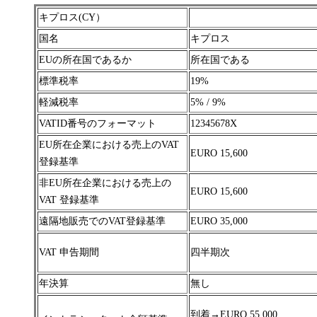
キプロス(CY）
国名
キプロス
EUの所在国であるか
所在国である
標準税率
19%
軽減税率
5% / 9%
VATID番号のフォーマット
12345678X
EU所在企業における売上のVAT
EURO 15,600
登録基準
非EU所在企業における売上の
EURO 15,600
VAT 登録基準
遠隔地販売でのVAT登録基準
EURO 35,000
VAT 申告期間
四半期次
年決算
無し
到着→
EURO 55,000