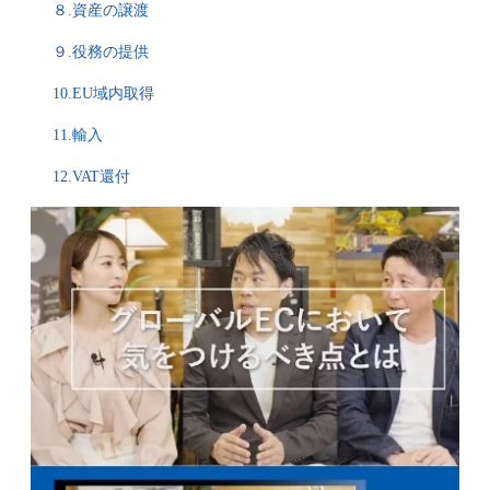
８.資産の譲渡
９.役務の提供
10.EU域内取得
11.輸入
12.VAT還付