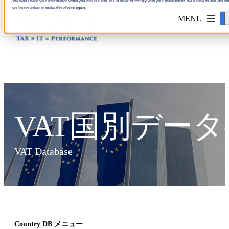
We won't track your information when you visit our site. But in order to comply with your preferences, we'll have to use just one
you're not asked to make this choice again.
Accept
VAT国別デー
VAT Database
Country DB メニュー