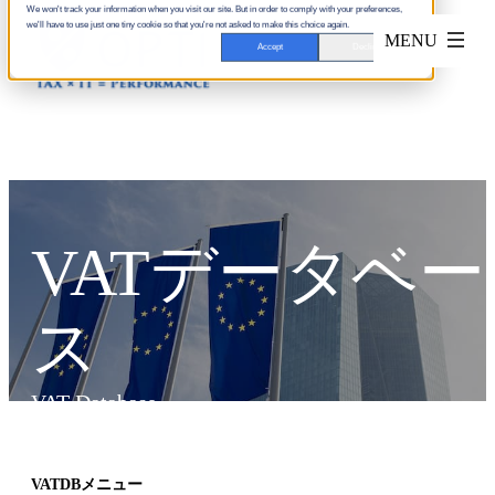
We won't track your information when you visit our site. But in order to comply with your preferences,
we'll have to use just one tiny cookie so that you're not asked to make this choice again.
Accept
Decline
VATデータベー
ス
VAT Database
VATDBメニュー