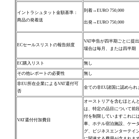
到着→
EURO 750,000
イントラシュタット金額基準：
商品の発着送
出発→
EURO 750,000
VAT申告が四半期ごとに提
ECセールスリストの報告頻度
場合は毎月、または四半期
EC購入リスト
無し
その他レポートの必要性
無し
非EU所在企業によるVAT還付可
全ての非EU諸国に認められ
否
オーストリアを含むほとん
は、特定の品目について前
付を制限しています
これに
VAT還付付加費目
車、ホテル宿泊施設、ケー
グ、ビジネスエンターテイ
に関連する費用が含まれま