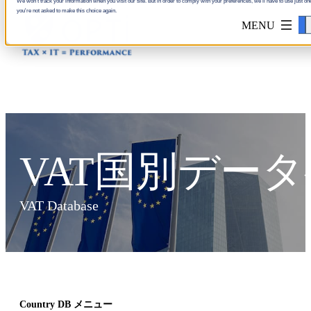
We won't track your information when you visit our site. But in order to comply with your preferences, we'll have to use just one
you're not asked to make this choice again.
Accept
VAT国別デー
VAT Database
Country DB メニュー