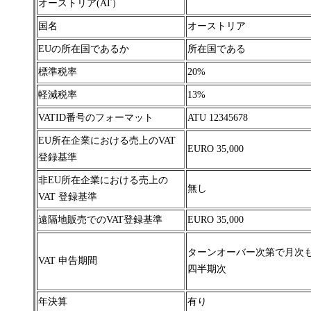
オーストリア(AT）
国名
オーストリア
EUの所在国であるか
所在国である
標準税率
20%
軽減税率
13%
VATID番号のフォーマット
ATU 12345678
EU所在企業における売上のVAT
EURO 35,000
登録基準
非EU所在企業における売上の
無し
VAT 登録基準
遠隔地販売でのVAT登録基準
EURO 35,000
ターンオーバー次第で月次
VAT 申告期間
四半期次
年決算
有り