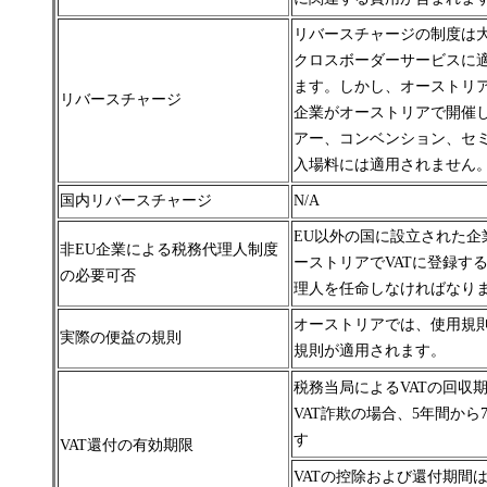
リバースチャージの制度は
クロスボーダー
サービスに
ます。しかし、オーストリ
リバースチャージ
企業がオーストリアで開催
アー、コンベンション、セ
入場料には適用されません
国内リバースチャージ
N/A
EU以外の国に設立された企
非EU企業による税務代理人制度
ーストリアでVATに登録す
の必要可否
理人を任命しなければなり
オーストリアでは、使用規
実際の便益の規則
規則が適用されます。
税務当局によるVATの回収
VAT詐欺の場合、5年間から
す
VAT還付の有効期限
VATの控除および還付
期間