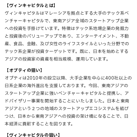
【
ヴィンキャピタルとは
】
ヴィンキャピタルはマレーシアを拠点とする大手のテック系ベ
ンチャーキャピタルで、東南アジア全域のスタートアップ企業
への投資を手掛けています。特徴はテック系地場企業の発掘力
と投資後のバリューアップであり、エンターテイメント、不動
産、食品、金融、及び女性のライフスタイルといった分野での
テック系企業が投資ターゲットです。既に、日本を始めとする
アジアの投資家の資産を相当規模、運用しています。
【
オプティの狙い
】
オプティは2010年の設立以降、大手企業を中心に400社以上の
日系企業の海外進出を支援しております。今回、東南アジアの
スタートアップ企業に強いベンチャーキャピタルと提携し、ア
ドバイザリー事業を開始することにいたしました。日本と東南
アジアという２つの地域のスタートアップエコシステムを結び
つけ、日本から東南アジアへの投資の架け橋になることで、日
本経済に貢献することを図ります。
【
ヴィンキャピタルの狙い
】