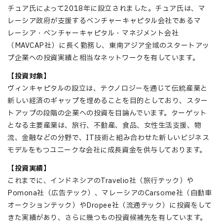
チュア氏によって2018年に設立されました。チュア氏は、マ
レーシア政府が支援するベンチャーキャピタル会社であるマ
レーシア・ベンチャーキャピタル・マネジメント会社
（MAVCAP社）に長く勤務し、東南アジア全域のスタートアッ
プ企業への投資実績と相当なネットワークを有しています。
【
投資対象
】
ヴィンキャピタルの設立は、テクノロジーを通じて伝統産業と
新しい経済のギャップを埋めることを目的としており、スター
トアップの段階の企業への投資を目論んでいます。ターゲット
となる主要産業は、旅行、不動産、食品、女性生活支援、物
流、金融などの分野で、IT技術と組み合わせた新しいビジネス
モデルをもつユニークな会社に成長資金を供与しております。
【
投資実績
】
これまでに、インドネシアのTravelio社（旅行テック）や
Pomona社（広告テック）、マレーシアのCarsome社（自動車
オークションテック）やDropee社（流通テック）に投資をして
きた実績があり、さらに幾つもの投資候補先を有しています。