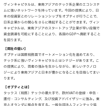
ヴィンキャピタルは、東南アジアのテック系企業のエコシステ
ムに強いネットワークを持っています。今回の提携により、日
本の投資家とのリレーションシップをオプティが行うことで、
日系企業からの関心をさらに喚起することができます。ヴィン
キャピタルは、東南アジアのスタートアップ企業が早い段階で
資金調達を可能にすることにより、各国のGDPへ貢献すること
を図ります。
【
両社の狙い
】
オプティは国際税務面でオートメーション化を進めており、
テック系に強いヴィンキャピタルとはシナジーがあります。こ
の提携により、両者の強みを生かしながら、新しいテクノロ
ジーにより東南アジアと日本が豊かになることを目指してまい
ります。
【
オプティとは
】
タックス（税務）テックの最大手で、欧州VATの登録・申告・
還付・コンサルティング、及び投資アドバイザリーに強み。東
京とオランダに拠点を有する。一般社団法人フィンテック協