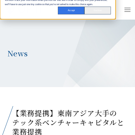
We won't track your information when you visit our site. But in order to comply with your preferences,
we'll have to use just one tiny cookie so that you're not asked to make this choice again.
Accept
Decline
News
【業務提携】東南アジア大手の
テック系ベンチャーキャピタルと
業務提携