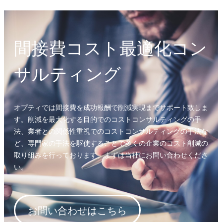
間接費コスト最適化コン
サルティング
オプティでは間接費を成功報酬で削減実現までサポート致しま
す。削減を最大化する目的でのコストコンサルティングの手
法、業者との関係性重視でのコストコンサルティングの手法な
ど、専門家の手法を駆使することで多くの企業のコスト削減の
取り組みを行っております。まずは当社にお問い合わせくださ
い。
お問い合わせはこちら