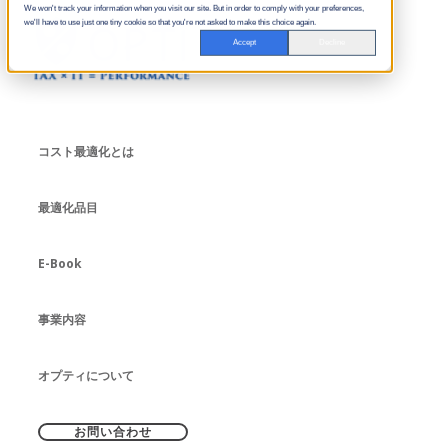
We won't track your information when you visit our site. But in order to comply with your preferences,
we'll have to use just one tiny cookie so that you're not asked to make this choice again.
Accept
Decline
コスト最適化とは
最適化品目
E-Book
事業内容
オプティについて
お問い合わせ