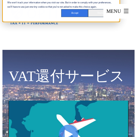
We won't track your information when you visit our site. But in order to comply with your preferences,
we'll have to use just one tiny cookie so that you're not asked to make this choice again.
Accept
Decline
VAT還付サービス