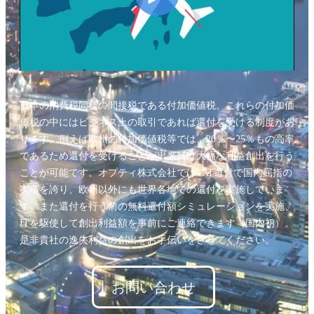
日本の消費税同様の間接税である付加価値税。これらの付加価
値税の中にはビジネス上の取引であれば還付を受ける制度があ
ります。例えば欧州の付加価値税等では、20％〜25％もの高率
であるため還付を受けることが出来れば大幅な利益創出を行う
ことが可能です。オプティ株式会社ではVAT還付で国内屈指の
実績を誇り、欧州以外にも世界各地での還付を実施していま
す。また還付を行う前の無料還付額シミュレーションを実施、
ITを駆使して創出利益額を事前にご連絡できます（国内初）。
是非貴社の逸失利益の創出をお手伝いをさせてください。
お問い合わせ