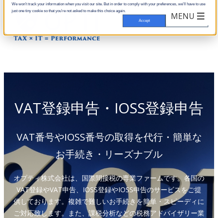
We won't track your information when you visit our site. But in order to comply with your preferences, we'll have to use
just one tiny cookie so that you're not asked to make this choice again.
Accept
Decline
VAT登録申告・IOSS登録申告
VAT番号やIOSS番号の取得を代行・簡単な
お手続き・リーズナブル
オプティ株式会社は、国際間接税の専業ファームです。各国の
VAT登録やVAT申告、IOSS登録やIOSS申告のサービスをご提
供しております。複雑で難しいお手続きを簡単・スピーディに
ご対応致します。また、課税分析などの税務アドバイザリー業