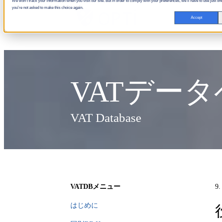
We won't track your information when you visit our site. But in order to comply with your preferences, we'll have to use just one
you're not asked to make this choice again.
Accept
VATデー
VAT Database
VATDBメニュー
9
はじめに