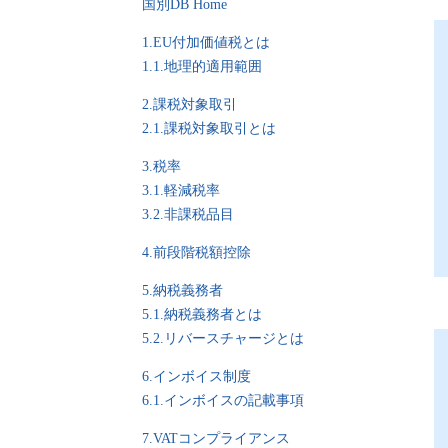
国別DB Home
1.EU付加価値税とは
1.1.地理的適用範囲
2.課税対象取引
2.1.課税対象取引とは
3.税率
3.1.軽減税率
3.2.非課税品目
4.前段階税額控除
5.納税義務者
5.1.納税義務者とは
5.2.リバースチャージとは
6.インボイス制度
6.1.インボイスの記載事項
7.VATコンプライアンス