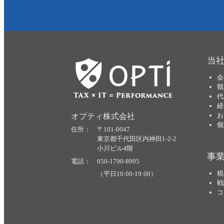
当
会
我
代
経
お
オプティ株式会社
個
住所： 〒101-0047
東京都千代田区内神田1-2-2
小川ビル4階
事
電話： 050-1790-8995
税
（平日10:00-19:00）
戦
コ