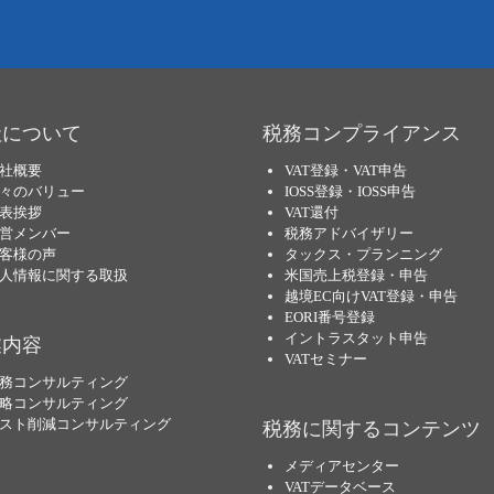
社について
税務コンプライアンス
社概要
VAT登録・VAT申告
々のバリュー
IOSS登録・IOSS申告
表挨拶
VAT還付
営メンバー
税務アドバイザリー
客様の声
タックス・プランニング
人情報に関する取扱
米国売上税登録・申告
越境EC向けVAT登録・申告
EORI番号登録
イントラスタット申告
業内容
VATセミナー
務コンサルティング
略コンサルティング
スト削減コンサルティング
税務に関するコンテンツ
メディアセンター
VATデータベース