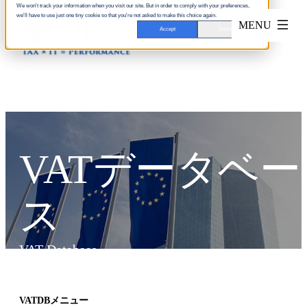
We won't track your information when you visit our site. But in order to comply with your preferences,
we'll have to use just one tiny cookie so that you're not asked to make this choice again.
Accept
Decline
VATデータベー
ス
VAT Database
VATDBメニュー