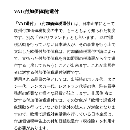
VAT(付加価値税)還付
「VAT還付」（付加価値税還付）
は、日本企業にとって
欧州付加価値税制度の中で、もっともよく知られた制度
です。別名「VATリファンド」とも言います。 EUで課
税活動を行っていない日本法人が、その事業を行う上で
支出した欧州付加価値税は、付加価値税還付申請によっ
て、支払った付加価値税を各加盟国の税務署から全て還
付する（戻してもらう）ことが出来ます。これが非居住
者に対する付加価値税還付制度です。
適用される品目の例としては、出張時のホテル代、タク
シー代、レンタカー代、レストラン代等の他、駐在員事
務所の経費など様々な経費が該当します。非居住 者に
対する付加価値税還付では、その対象が「欧州で課税対
象活動を行っていない欧州以外の法人」が対象となりま
すので、欧州で課税対象活動を行っている日本企業は、
付加価値税申告上の付加価値税還付（税控除）を利用す
る必要があります。