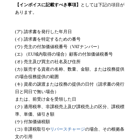
【インボイスに記載すべき事項】
としては下記の項目が
あります。
(ア) 請求書を発行した年月日
(イ) 請求書を特定するための番号
(ウ) 売主の付加価値税番号（VATナンバー）
(エ) （EU域内取得の場合）顧客の付加価値税番号
(オ) 売主及び買主の社名及び住所
(カ) 販売する資産の名称、数量、金額、または役務提供
の場合役務提供の範囲
(キ) 資産の譲渡または役務の提供の日付（請求書の発行
日と同日で無い場合）
または、前受け金を受領した日
(ク) 適用税率、非課税売上及び課税売上の区分、課税標
準、単価、値引き額
(ケ) 付加価値税額
(コ) 非課税取引や
リバースチャージ
の場合、その根拠条
文の引用