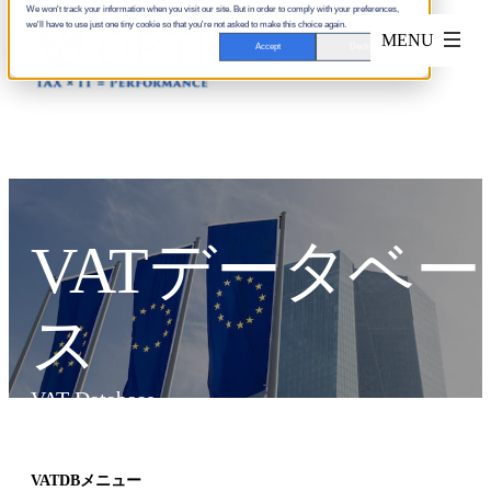
We won't track your information when you visit our site. But in order to comply with your preferences,
we'll have to use just one tiny cookie so that you're not asked to make this choice again.
Accept
Decline
VATデータベー
ス
VAT Database
VATDBメニュー