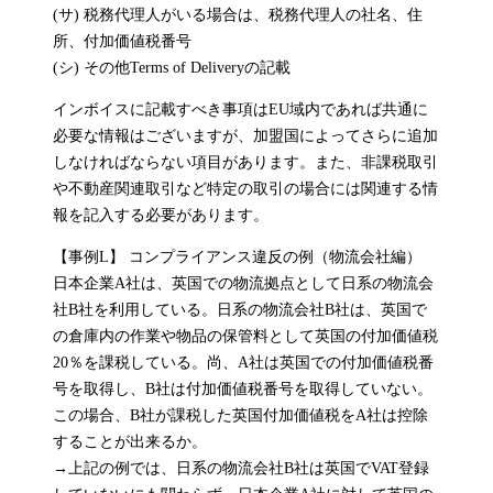
(サ) 税務代理人がいる場合は、税務代理人の社名、住
所、付加価値税番号
(シ) その他Terms of Deliveryの記載
インボイスに記載すべき事項はEU域内であれば共通に
必要な情報はございますが、加盟国によってさらに追加
しなければならない項目があります。また、非課税取引
や不動産関連取引など特定の取引の場合には関連する情
報を記入する必要があります。
【事例L】 コンプライアンス違反の例（物流会社編）
日本企業A社は、英国での物流拠点として日系の物流会
社B社を利用している。日系の物流会社B社は、英国で
の倉庫内の作業や物品の保管料として英国の付加価値税
20％を課税している。尚、A社は英国での付加価値税番
号を取得し、B社は付加価値税番号を取得していない。
この場合、B社が課税した英国付加価値税をA社は控除
することが出来るか。
→上記の例では、日系の物流会社B社は英国でVAT登録