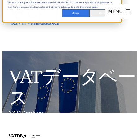
We won't track your information when you visit our site. But in order to comply with your preferences,
we'll have to use just one tiny cookie so that you're not asked to make this choice again.
Accept
Decline
VATデータベー
ス
VAT Database
VATDBメニュー