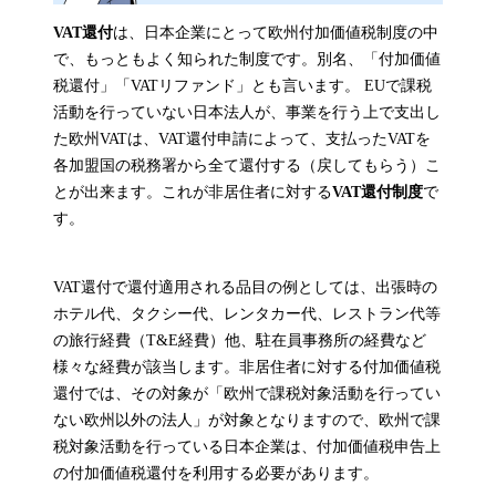
VAT還付
は、日本企業にとって欧州付加価値税制度の中
で、もっともよく知られた制度です。別名、「付加価値
税還付」「VATリファンド」とも言います。 EUで課税
活動を行っていない日本法人が、事業を行う上で支出し
た欧州VATは、VAT還付申請によって、支払ったVATを
各加盟国の税務署から全て還付する（戻してもらう）こ
とが出来ます。これが非居住者に対する
VAT還付制度
で
す。
VAT還付で還付適用される品目の例としては、出張時の
ホテル代、タクシー代、レンタカー代、レストラン代等
の旅行経費（T&E経費）他、駐在員事務所の経費など
様々な経費が該当します。非居住者に対する付加価値税
還付では、その対象が「欧州で課税対象活動を行ってい
ない欧州以外の法人」が対象となりますので、欧州で課
税対象活動を行っている日本企業は、付加価値税申告上
の付加価値税還付を利用する必要があります。