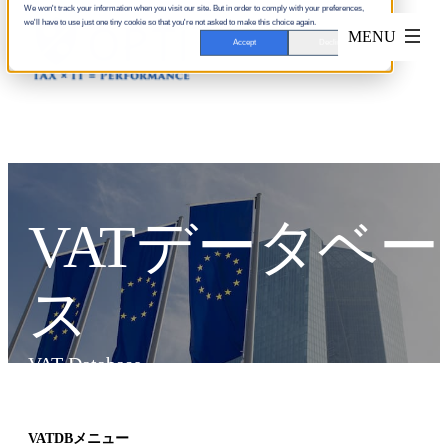
We won't track your information when you visit our site. But in order to comply with your preferences,
we'll have to use just one tiny cookie so that you're not asked to make this choice again.
Accept
Decline
VATデータベー
ス
VAT Database
VATDBメニュー