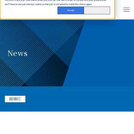
We won't track your information when you visit our site. But in order to comply with your preferences,
we'll have to use just one tiny cookie so that you're not asked to make this choice again.
Accept
Decline
News
越境EC