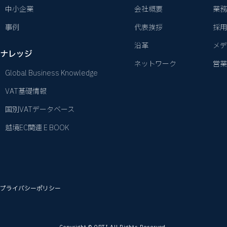
中小企業
会社概要
業務
事例
代表挨拶
採用
沿革
メデ
ナレッジ
ネットワーク
営業
Global Business Knowledge
VAT基礎情報
国別VATデータベース
越境EC関連 E BOOK
プライバシーポリシー