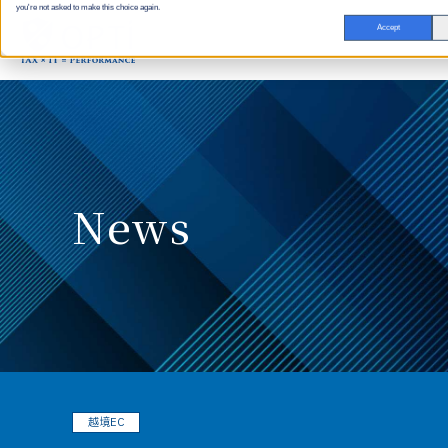
you're not asked to make this choice again.
Accept
News
越境EC