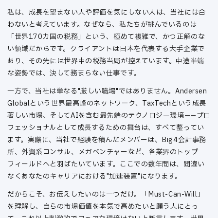
私は、成長を望まない人や評価を気にしない人は、当社には合
わないと考えています。なぜなら、私たちが挑んでいるのは
「世界170カ国の税務」という、極めて複雑で、かつ正解のな
い領域だからです。クライアントは日本を代表する大手企業で
あり、その先には世界中の税務当局が控えています。中途半端
な姿勢では、決して務まらない仕事です。
一方で、当社は単なる"厳しい職場"ではありません。Andersen
Globalという世界最高峰のネットワーク、TaxTechという成長
著しい市場、そしてAIを含む最先端のテクノロジー環境——プロ
フェッショナルとして成長するための舞台は、すべて整ってい
ます。実際に、当社で経験を積んだメンバーは、Big4会計事務
所、外資系コンサル、メガベンチャーなど、各業界のトップ
フィールドへと羽ばたいています。ここでの数年間は、間違い
なくあなたのキャリアにおける"加速装置"になります。
だからこそ、お伝えしたいのは一つだけ。「Must-Can-Will」
を理解し、自らの市場価値を本気で高めたいと願う人にとっ