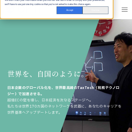
We won't track your information when you visit our site. But in order to comply with your preferences,
we'll have to use just one tiny cookie so that you're not asked to make this choice again.
採用情報サイト
Accept
Decline
世界を、自国のように。
日本企業のグローバル化を、世界最高峰のTaxTech（税務テクノロ
ジー）で加速させる。
越境ECの壁を壊し、日本経済を次なるステージへ。
私たちは世界170カ国のネットワークを武器に、あなたのキャリアを
世界基準へアップデートします。