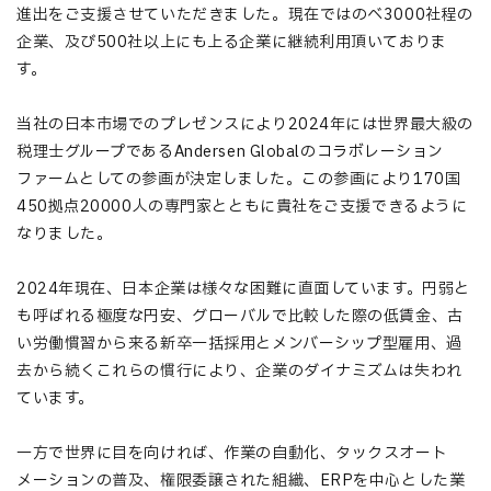
進出をご支援させていただきました。現在ではのべ3000社程の
企業、及び500社以上にも上る企業に継続利用頂いておりま
す。
当社の日本市場でのプレゼンスにより2024年には世界最大級の
税理士グループであるAndersen Globalのコラボレーション
ファームとしての参画が決定しました。この参画により170国
450拠点20000人の専門家とともに貴社をご支援できるように
なりました。
2024年現在、日本企業は様々な困難に直面しています。円弱と
も呼ばれる極度な円安、グローバルで比較した際の低賃金、古
い労働慣習から来る新卒一括採用とメンバーシップ型雇用、過
去から続くこれらの慣行により、企業のダイナミズムは失われ
ています。
一方で世界に目を向ければ、作業の自動化、タックスオート
メーションの普及、権限委譲された組織、ERPを中心とした業