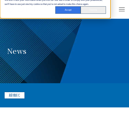
We won't track your information when you visit our site. But in order to comply with your preferences,
we'll have to use just one tiny cookie so that you're not asked to make this choice again.
Accept
Decline
News
越境EC