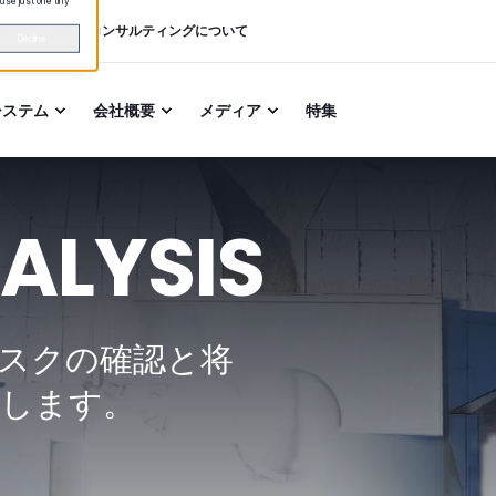
 use just one tiny
願い
当社のコンサルティングについて
Decline
システム
会社概要
メディア
特集
NALYSIS
スクの確認と将
をします。