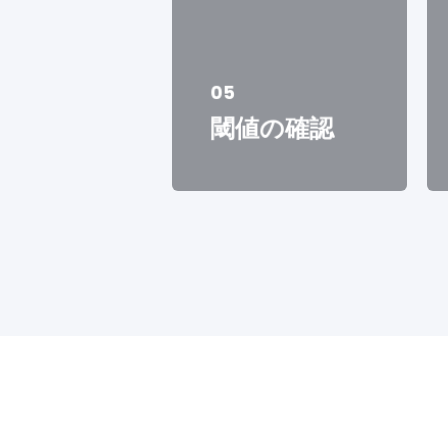
05
閾値の確認