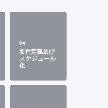
04
要件定義及び
スケジュール
化