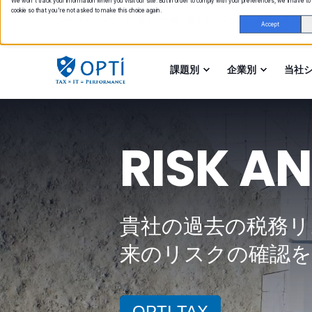
We won't track your information when you visit our site. But in order to comply with your preferences, we'll have to
cookie so that you're not asked to make this choice again.
ナレッジセンター
当社で一緒に働きませんか
業務提携のお
Accept
課題別
企業別
当社
RISK A
貴社の過去の税務リ
来のリスクの確認
OPTI TAX