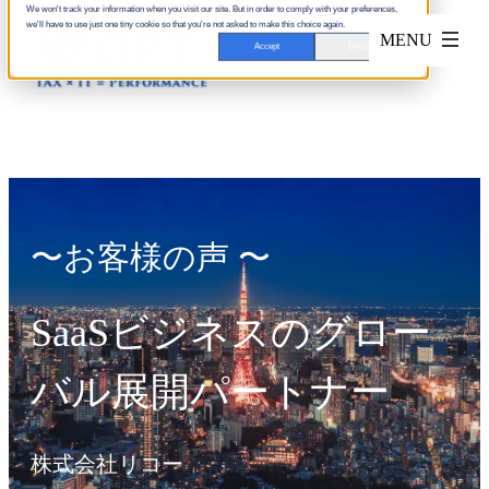
We won't track your information when you visit our site. But in order to comply with your preferences,
we'll have to use just one tiny cookie so that you're not asked to make this choice again.
Accept
Decline
〜お客様の声 〜
SaaSビジネスのグロー
バル展開パートナー
株式会社リコー