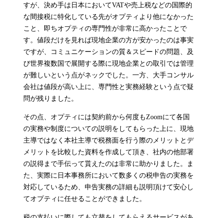
すが、決め手は日本においてVATや売上税などの国際的
な間接税に特化している先がオプティより他になかった
こと、即ちオプティの専門性が非常に高かったことで
す。値段だけを見れば現地企業の方が安かったのは事実
ですが、コミュニケーションの質＆スピードの問題、及
び世界複数国で展開する際に現地企業との取引では管理
が難しいという点がネックでした。一方、大手コンサル
会社は値段が高い上に、専門性と実務経験という点で疑
問が残りました。
その点、オプティには契約前から何度もZoomにて各国
の実務や制度についての説明をしてもらった上に、現地
主導ではなく本社主導で税務面を行う際のメリットとデ
メリットを比較した資料を作成して頂き、社内の他部署
の説得まで手伝って貰えたのは非常に助かりました。ま
た、実際に日本事務所において数多くの税申告の実務を
対応しているため、申告実務の詳細も説明頂けて安心し
てオプティに任せることができました。
税の支払いに際しても立替をしてもらえるサービスがあ