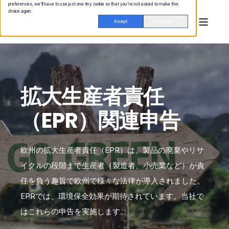
preferences, we'll have to use just one tiny cookie so that you're not asked to make this
choice again.
Accept
Decline
拡大生産者責任
（EPR）関連申告
欧州の拡大生産者責任（EPR）は、製品の廃棄やリサ
イクルの段階まで生産者（製造者、小売業など）が責
任を負う趣旨で欧州で様々な法律が導入されました。
EPRでは、環境保全効果が期待されています。当社で
はこれらの申告を実施します。