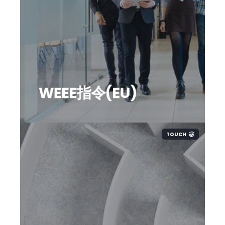
登録義務を負う。製造者登録番号を取得
し、消費者にリサイクル情報を提供する必
要がある。
罰則
: 義務不履行に対し罰金、行政処分、
製品販売停止などが科される場合がある。
WEEE指令(EU)
TOUCH
施行日