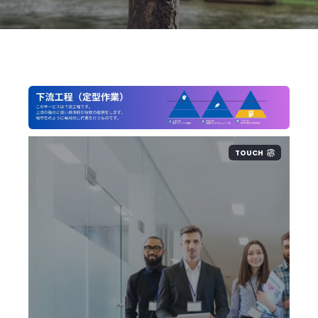
TOUCH
施行日
: 2003年2月13日（改定版は2012年8
月24日施行）
対象物
: 電子電気機器（家庭用および業務
用の小型家電、IT機器、照明器具など）
義務
: EU市場に電子機器を供給する企業
は、廃棄物の回収・リサイクルを確保し、