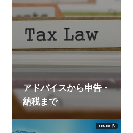
当社では意見書の作成から税申告ま
で一括して対応します。
該当する税法や判例の他、最新の電
子インボイス税制などのアドバイス
も可能です。
間違えた地域での税登録を防ぎま
す。
アドバイスから申告・
意見書の結果に基づいて税登録や税
申告も実施、納税対応も行っていま
納税まで
す。
TOUCH