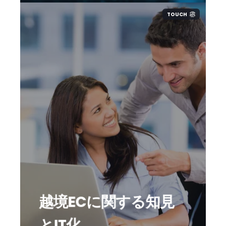
TOUCH
越境ECという言葉が黎明期であった
13年前より当該分野ばかりを対応。
税務だけでなく関連する越境ECの情
報も多くございます。また、越境EC
周辺企業とも提供して価値を創造し
ています。
越境ECに関する知見
越境ECの税申告に特化したMyOpti
をご利用頂き、一貫した対応が可能
とIT化