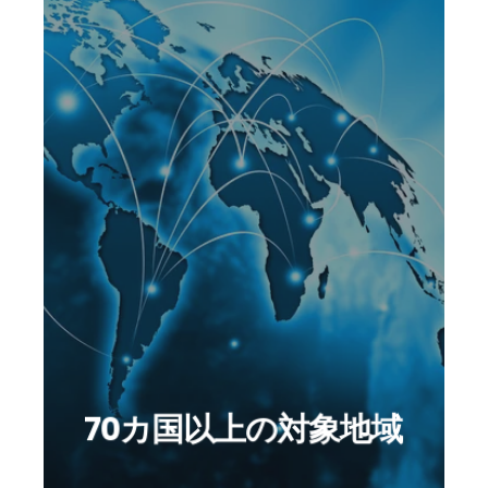
当社ではEU、英国、UAE、ロシア、
北米、カナダ、韓国、中国、インド
など、世界70カ国での税登録や税申
告を対応可能です。
またアドバイザリーではグローバル
な世界最大級の税理士法人と提携
し、世界140カ国以上の地域でのア
ドバイスが可能です。
一括して貴社ビジネスをご支援させ
70カ国以上の対象地域
て頂きます。