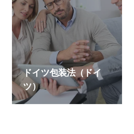
対象物
義務
ドイツ包装法（ドイ
罰則
ツ）