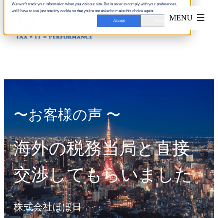
We won't track your information when you visit our site. But in order to comply with your preferences,
we'll have to use just one tiny cookie so that you're not asked to make this choice again.
Accept
Decline
〜お客様の声 〜
海外の税務当局と直接
交渉してもらいました
株式会社ほぼ日