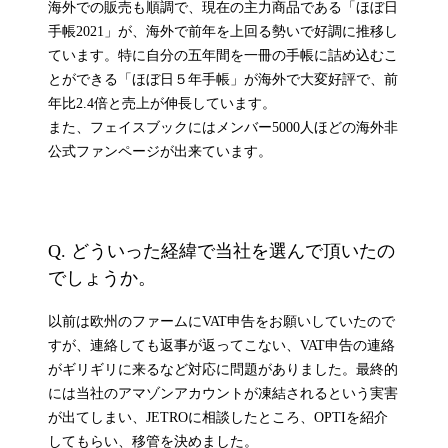
海外での販売も順調で、現在の主力商品である「ほぼ日
手帳2021」が、海外で前年を上回る勢いで好調に推移し
ています。特に自分の五年間を一冊の手帳に詰め込むこ
とができる「ほぼ日５年手帳」が海外で大変好評で、前
年比2.4倍と売上が伸長しています。
また、フェイスブックにはメンバー5000人ほどの海外非
公式ファンページが出来ています。
Q.
どういった経緯で当社を選んで頂いたの
でしょうか。
以前は欧州のファームにVAT申告をお願いしていたので
すが、連絡しても返事が返ってこない、VAT申告の連絡
がギリギリに来るなど対応に問題がありました。最終的
には当社のアマゾンアカウントが凍結されるという実害
が出てしまい、JETROに相談したところ、OPTIを紹介
してもらい、移管を決めました。