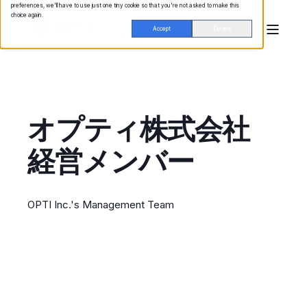
preferences, we'll have to use just one tiny cookie so that you're not asked to make this
choice again.
Accept
Decline
オプティ株式会社
経営メンバー
OPTI Inc.'s Management Team