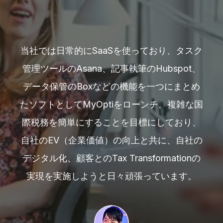
スク
当社では日常的にSaaSを使っており、タスク
当
t、
管理ツールのAsana、記事執筆のHubspot、
管
め
データ保管のBoxなどの機能を一つにまとめ
な国
たソフトとしてMyOptiをローンチ。複雑な国
た
、
際税務を簡単にすることを目標にしており、
社の
自社のEV（企業価値）の向上と共に、自社の
自
nの
デジタル化、顧客とのTax Transformationの
デ
。
実現を実施しようと日々頑張っています。