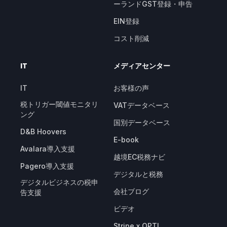
ーランドGST登録・申告
EIN登録
コスト削減
IT
メディアセンター
IT
お客様の声
税トリガー閾値モニタリ
VATデータベース
ング
国別データベース
D&B Hoovers
E-book
Avalara導入支援
越境EC税務ナビ
Pagero導入支援
デジタルと税務
デジタルビジネスの税申
会社ブログ
告支援
ビデオ
Stripe x OPTI