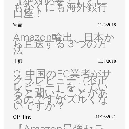
【絶対必要！】とに
もかくにも海外銀行
口座！
寄吉
11/5/2018
Amazon輸出、日本か
ら直送する３つの方
法
上原
11/7/2018
Q, 中国のEC業者がサ
クラレビュー（不正
レビュー）をしてい
ると聞いたことがあ
るのですがズルくな
いですか？
OPTI Inc
11/26/2021
【Amazon最強セラ