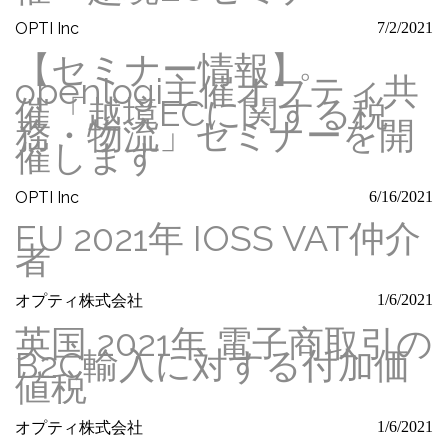
OPTI Inc
7/2/2021
【セミナー情報】
openlogi主催オプティ共
催「越境ECに関する税
務・物流」セミナーを開
催します
OPTI Inc
6/16/2021
EU 2021年 IOSS VAT仲介
者
オプティ株式会社
1/6/2021
英国 2021年 電子商取引の
B2C輸入に対する付加価
値税
オプティ株式会社
1/6/2021