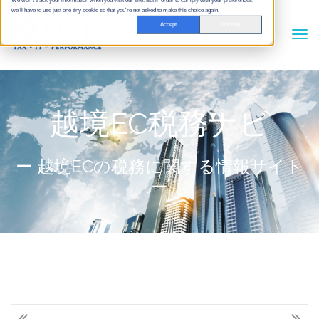
We won't track your information when you visit our site. But in order to comply with your preferences,
we'll have to use just one tiny cookie so that you're not asked to make this choice again.
Accept
Decline
越境EC税務ナビ
ー 越境ECの税務に関する情報サイト
ー