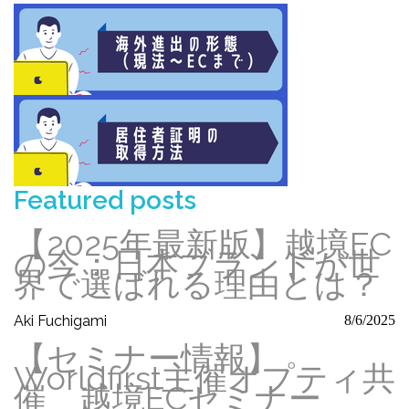
Featured posts
【2025年最新版】越境EC
の今：日本ブランドが世
界で選ばれる理由とは？
Aki Fuchigami
8/6/2025
【セミナー情報】
Worldfirst主催オプティ共
催 越境ECセミナー