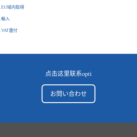
0.EU域内取得
1.輸入
2.VAT還付
点击这里联系opti
お問い合わせ