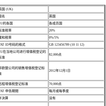
英国 (UK)
国名
英国
EU的各国
各成员国
标准税率
20%
缓和税率
0%/5%
VAT ID号码的格式
GB 123456789 (10 11 12)
EU在当地公司进行增值税登记的
82,000点
标准
非欧盟公司的销售增值税登记标
2012年12月1日
准
远程增值税登记标准
70,000点
VAT 申告期間
每月或每季度
年決算
没有