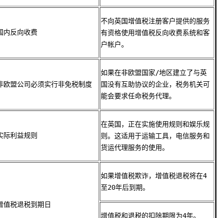
不向英国增值税注册客户提供的服务
国内反向收费
有资格使用增值税反向收费系统和客
户帐户。
如果在非欧盟国家/地区建立了与英
非欧盟公司必须实行非免税制度
国没有互助协议的企业，税务机关可
能会要求任命税务代理。
在英国，正在实施使用规则和娱乐规
实际利益规则
则。这适用于运输工具，电信服务和
货运代理服务的使用。
如果增值税欺诈，增值税退税将在4
至20年后到期。
增值税退税到期日
增值税和退税的扣除期限为4年。