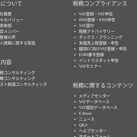
社について
税務コンプライアンス
社概要
VAT登録・VAT申告
々のバリュー
IOSS登録・IOSS申告
表挨拶
VAT還付
営メンバー
税務アドバイザリー
客様の声
タックス・プランニング
人情報に関する取扱
米国売上税登録・申告
越境EC向けVAT登録・申告
EORI番号登録
イントラスタット申告
業内容
VATセミナー
務コンサルティング
略コンサルティング
スト削減コンサルティング
税務に関するコンテンツ
メディアセンター
VATデータベース
VAT国別データベース
E-Book
ニュース
Q&A
ヘルプセンター
サポートフォーム