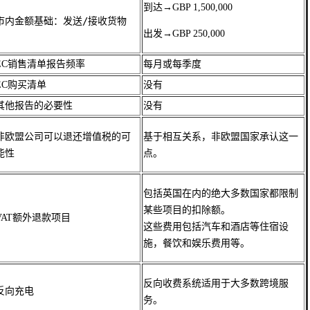
到达→
GBP 1,500,000
市内金额基础：发送/接收货物
出发→
GBP 250,000
EC销售清单报告频率
每月或每季度
EC购买清单
没有
其他报告的必要性
没有
非欧盟公司可以退还增值税的可
基于相互关系，非欧盟国家承认这一
能性
点。
包括英国在内的绝大多数国家都限制
某些项目的扣除额。

VAT额外退款项目
这些费用包括汽车和酒店等住宿设
施，餐饮和娱乐费用等。
反向收费系统适用于大多数跨境服
反向充电
务。