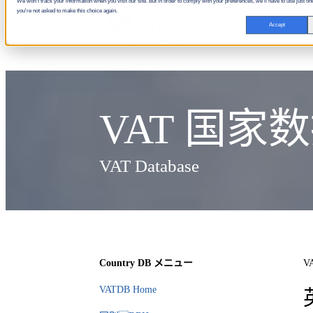
We won't track your information when you visit our site. But in order to comply with your preferences, we'll have to use just one
you're not asked to make this choice again.
Accept
VAT 国家
VAT Database
Country DB メニュー
V
VATDB Home