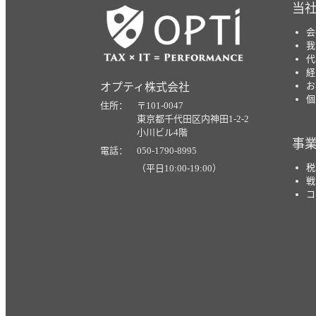
当
会
我
代
経
お
オプティ株式会社
個
住所： 〒101-0047
東京都千代田区内神田1-2-2
小川ビル4階
事
電話： 050-1790-8995
税
（平日10:00-19:00）
戦
コ