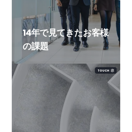
この14年間見てきたお客様の課題と
しては書類保管、タスク管理、コミ
ュニケーションの3つです。
14年で見てきたお客様
当社ではこれらのすべての管理を行
の課題
えるSaaSサービスを開発しました。
TOUCH
開発の際にはそれぞれの国での要件
を確認する必要がありました。この
ため、当社が提携している200社以
上の現地ファームと一つ一つ問題を