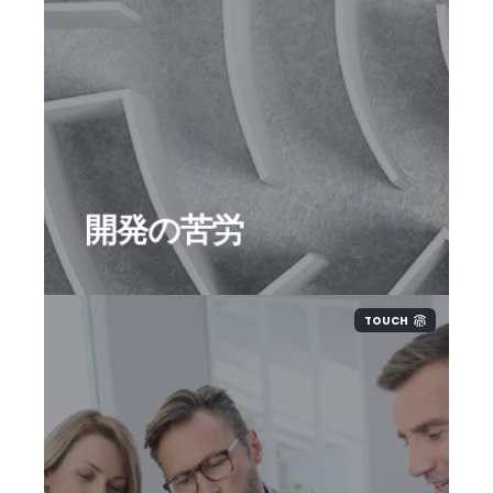
潰してきました。
非居住企業向けの税申告サービスを
作るという取り組みは現地制度調査
とIT開発という2つの困難性があり
ました。しかしその結果最高のサー
ビスが開発ができたと自負しており
開発の苦労
ます。
TOUCH