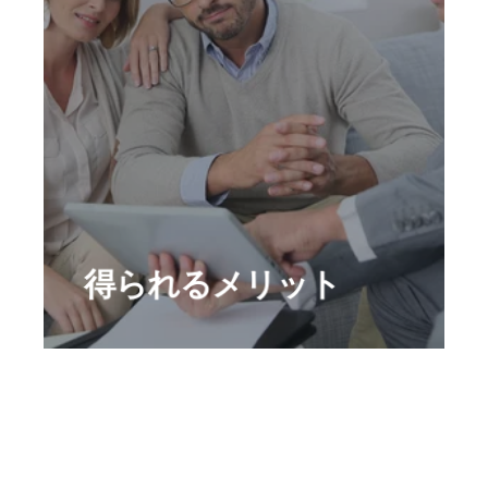
簡易なコミュニケーション
タスク管理
帳票類の保管
過去の税申告の保管
データのアップロード
得られるメリット
ダッシュボード