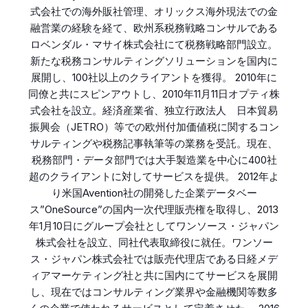
式会社での海外販社管理、オリックス海外現法での金
融営業の経験を経て、欧州系税務戦略コンサルである
ロベンダル・マサイ株式会社にて税務戦略部門設立。
新たな税務コンサルティングソリューションを国内に
展開し、100社以上のクライアントを獲得。 2010年に
同僚と共にスピンアウトし、2010年11月11日オプティ株
式会社を設立。経済産業省、独立行政法人 日本貿易
振興会（JETRO）等での欧州付加価値税に関するコン
サルティングや税務記事執筆等の業務を受託。現在、
税務部門・データ部門では大手製造業を中心に400社
超のクライアントに対してサービスを提供。 2012年よ
り米国Avention社の開発した企業データベー
ス”OneSource”の国内一次代理販売権を取得し、2013
年1月10日にグループ会社としてワンソース・ジャパン
株式会社を設立、同社代表取締役に就任。ワンソー
ス・ジャパン株式会社では販売代理店である日経メデ
ィアマーケティング社と共に国内にてサービスを展開
し、現在ではコンサルティング業界や金融機関等数多