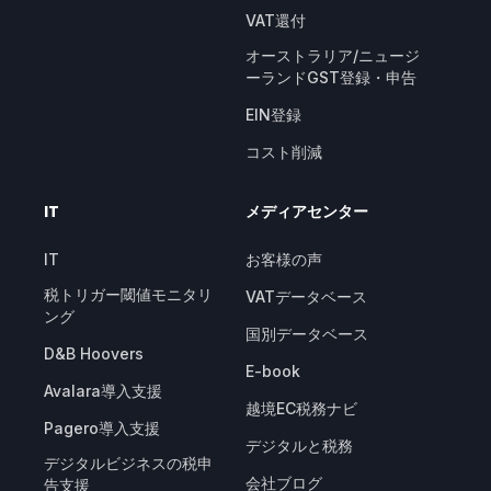
VAT還付
オーストラリア/ニュージ
ーランドGST登録・申告
EIN登録
コスト削減
IT
メディアセンター
IT
お客様の声
税トリガー閾値モニタリ
VATデータベース
ング
国別データベース
D&B Hoovers
E-book
Avalara導入支援
越境EC税務ナビ
Pagero導入支援
デジタルと税務
デジタルビジネスの税申
会社ブログ
告支援