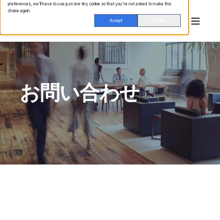
preferences, we'll have to use just one tiny cookie so that you're not asked to make this
choice again.
Accept
Decline
お問い合わせ