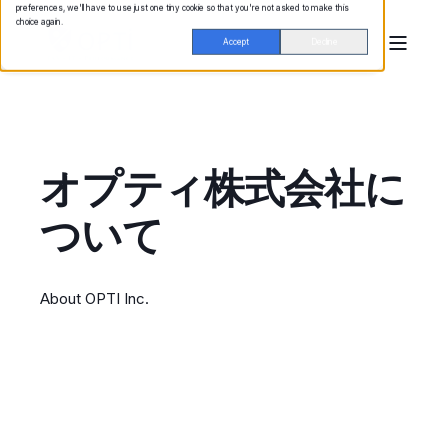
preferences, we'll have to use just one tiny cookie so that you're not asked to make this
choice again.
Accept
Decline
オプティ株式会社に
ついて
About OPTI Inc.