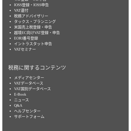
IOSS登録・IOSS申告
VAT還付
税務アドバイザリー
タックス・プランニング
米国売上税登録・申告
越境EC向けVAT登録・申告
EORI番号登録
イントラスタット申告
VATセミナー
税務に関するコンテンツ
メディアセンター
VATデータベース
VAT国別データベース
E-Book
ニュース
Q&A
ヘルプセンター
サポートフォーム