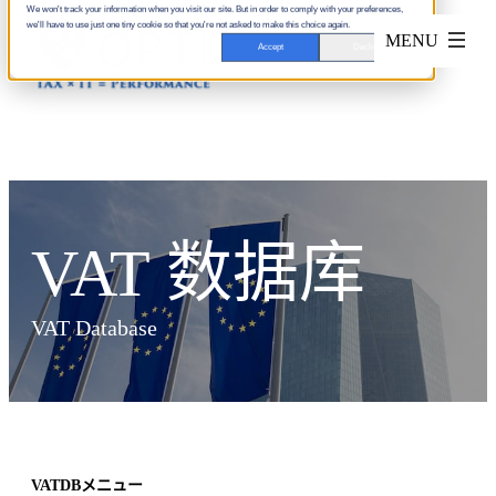
We won't track your information when you visit our site. But in order to comply with your preferences,
we'll have to use just one tiny cookie so that you're not asked to make this choice again.
Accept
Decline
VAT 数据库
VAT Database
VATDBメニュー