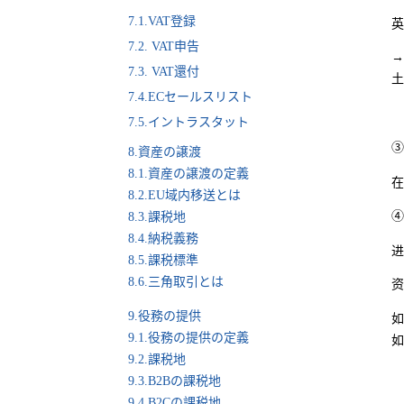
7.1.VAT登録
英
7.2. VAT申告
→
7.3. VAT還付
土
7.4.ECセールスリスト
7.5.イントラスタット
③
8.資産の譲渡
8.1.資産の譲渡の定義
在
8.2.EU域内移送とは
④
8.3.課税地
8.4.納税義務
进
8.5.課税標準
8.6.三角取引とは
资
9.役務の提供
如
9.1.役務の提供の定義
如
9.2.課税地
9.3.B2Bの課税地
9.4.B2Cの課税地