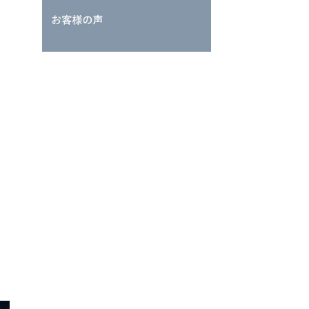
。货物应直接从C送到B.

是非欧盟公司，如果您在欧盟地区购买商品并直接发送，也意味着您转移