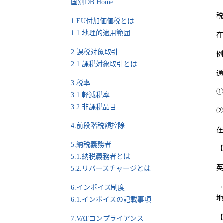
国別DB Home
税
1.EU付加価値税とは
1.1.地理的適用範囲
在
2.課税対象取引
例
2.1.課税対象取引とは
通
3.税率
①
3.1.軽減税率
3.2.非課税品目
②
4.前段階税額控除
在
5.納税義務者
【
5.1.納税義務者とは
英
5.2.リバースチャージとは
→
6.インボイス制度
地
6.1.インボイスの記載事項
【
7.VATコンプライアンス