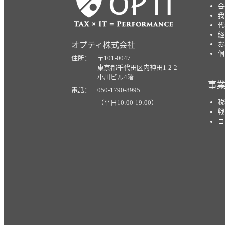
会
我
代
経
お
オプティ株式会社
個
住所： 〒101-0047
東京都千代田区内神田1-2-2
小川ビル4階
事
電話： 050-1790-8995
税
（平日10:00-19:00）
戦
コ