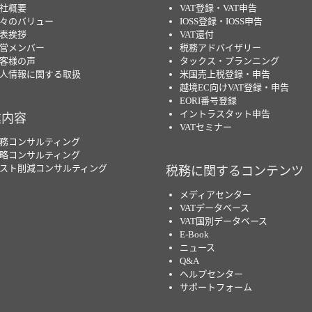
社概要
VAT登録・VAT申告
々のバリュー
IOSS登録・IOSS申告
表挨拶
VAT還付
営メンバー
税務アドバイザリー
客様の声
タックス・プランニング
人情報に関する取扱
米国売上税登録・申告
越境EC向けVAT登録・申告
EORI番号登録
イントラスタット申告
業内容
VATセミナー
務コンサルティング
略コンサルティング
スト削減コンサルティング
税務に関するコンテンツ
メディアセンター
VATデータベース
VAT国別データベース
E-Book
ニュース
Q&A
ヘルプセンター
サポートフォーム