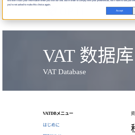
We won't track your information when you visit our site. But in order to comply with your preferences, we'll have to use just one
you're not asked to make this choice again.
Accept
VAT 数据库
VAT Database
VATDBメニュー
资
はじめに