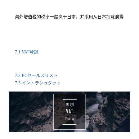
海外增值税的税率一般高于日本，并采用从日本扣除购置税减免
7.1.VAT登録
7.2.ECセールスリスト
7.3.イントラシュタット