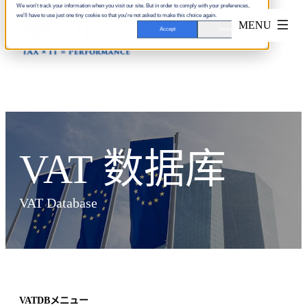
We won't track your information when you visit our site. But in order to comply with your preferences,
we'll have to use just one tiny cookie so that you're not asked to make this choice again.
Accept
Decline
VAT 数据库
VAT Database
VATDBメニュー