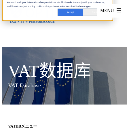
We won't track your information when you visit our site. But in order to comply with your preferences,
we'll have to use just one tiny cookie so that you're not asked to make this choice again.
Accept
Decline
VAT数据库
VAT Database
VATDBメニュー