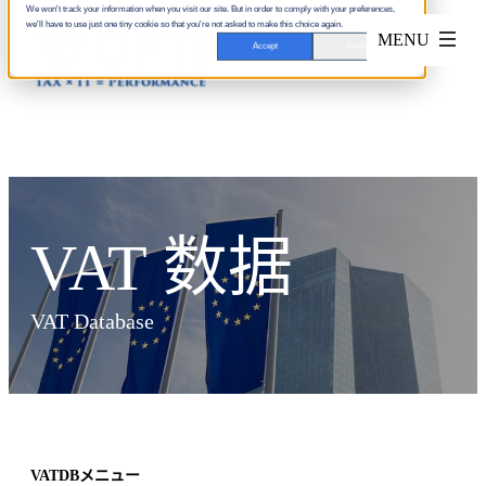
We won't track your information when you visit our site. But in order to comply with your preferences,
we'll have to use just one tiny cookie so that you're not asked to make this choice again.
Accept
Decline
VAT 数据
VAT Database
VATDBメニュー