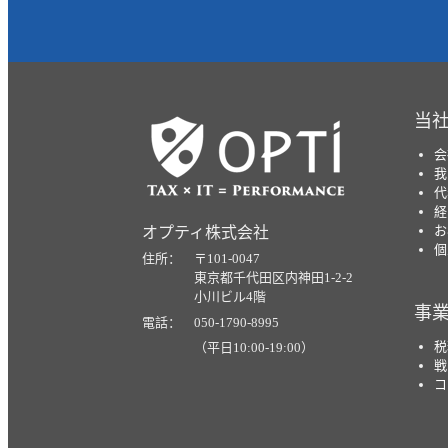
当
会
我
代
経
お
オプティ株式会社
個
住所： 〒101-0047
東京都千代田区内神田1-2-2
小川ビル4階
事
電話： 050-1790-8995
税
（平日10:00-19:00）
戦
コ