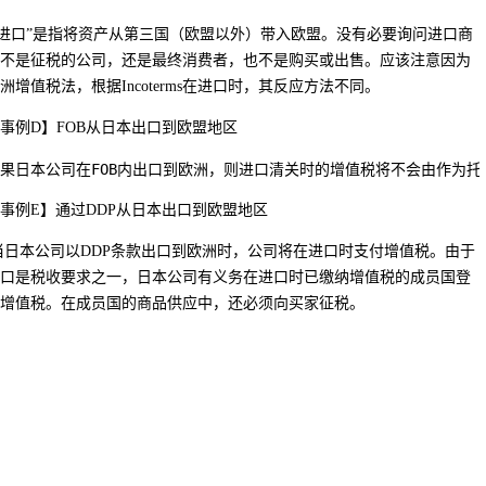
“进口”是指将资产从第三国（欧盟以外）带入欧盟。没有必要询问进口商
不是征税的公司，还是最终消费者，也不是购买或出售。应该注意因为
洲增值税法，根据Incoterms在进口时，其反应方法不同。
事例D】
FOB从日本出口到欧盟地区
果日本公司在FOB内出口到欧洲，则进口清关时的增值税将不会由作为
事例E】
通过DDP从日本出口到欧盟地区
当日本公司以DDP条款出口到欧洲时，公司将在进口时支付增值税。由于
口是税收要求之一，日本公司有义务在进口时已缴纳增值税的成员国登
增值税。在成员国的商品供应中，还必须向买家征税。