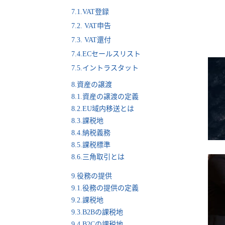
7.1.VAT登録
7.2. VAT申告
7.3. VAT還付
7.4.ECセールスリスト
7.5.イントラスタット
8.資産の譲渡
8.1.資産の譲渡の定義
8.2.EU域内移送とは
8.3.課税地
8.4.納税義務
8.5.課税標準
8.6.三角取引とは
9.役務の提供
9.1.役務の提供の定義
9.2.課税地
9.3.B2Bの課税地
9.4.B2Cの課税地