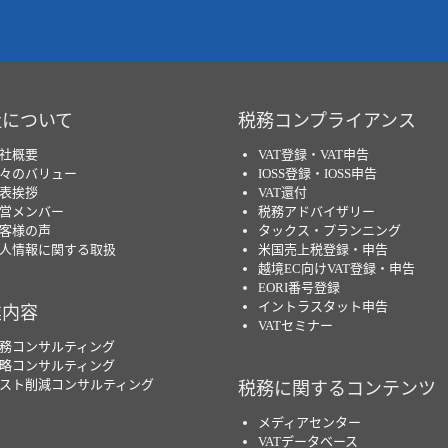
社について
税務コンプライアンス
社概要
VAT登録・VAT申告
々のバリュー
IOSS登録・IOSS申告
表挨拶
VAT還付
営メンバー
税務アドバイザリー
客様の声
タックス・プランニング
人情報に関する取扱
米国売上税登録・申告
越境EC向けVAT登録・申告
EORI番号登録
イントラスタット申告
業内容
VATセミナー
務コンサルティング
略コンサルティング
スト削減コンサルティング
税務に関するコンテンツ
メディアセンター
VATデータベース