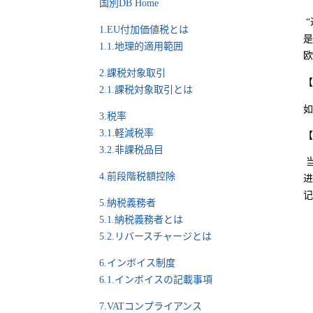
国別DB Home
1.EU付加価値税とは
是
1.1.地理的適用範囲
欧
2.課税対象取引
【
2.1.課税対象取引とは
如
3.税率
3.1.軽減税率
【
3.2.非課税品目
4.前段階税額控除
进
记
5.納税義務者
5.1.納税義務者とは
5.2.リバースチャージとは
6.インボイス制度
6.1.インボイスの記載事項
7.VATコンプライアンス