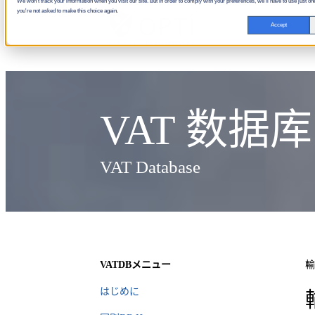
We won't track your information when you visit our site. But in order to comply with your preferences, we'll have to use just one
you're not asked to make this choice again.
Accept
VAT 数据库
VAT Database
VATDBメニュー
輸
はじめに