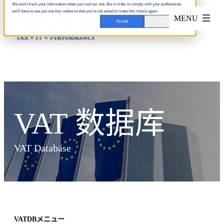
We won't track your information when you visit our site. But in order to comply with your preferences,
we'll have to use just one tiny cookie so that you're not asked to make this choice again.
Accept
Decline
VAT 数据库
VAT Database
VATDBメニュー