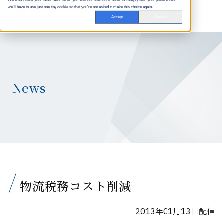
We won't track your information when you visit our site. But in order to comply with your preferences,
we'll have to use just one tiny cookie so that you're not asked to make this choice again.
Accept
Decline
News
物流税務コスト削減
2013年01月13日配信