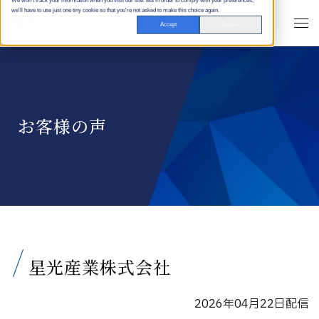
We won't track your information when you visit our site. But in order to comply with your preferences,
we'll have to use just one tiny cookie so that you're not asked to make this choice again.
Accept
Decline
お客様の声
星光産業株式会社
2026年04月22日配信