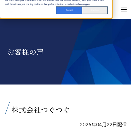
We won't track your information when you visit our site. But in order to comply with your preferences,
we'll have to use just one tiny cookie so that you're not asked to make this choice again.
Accept
Decline
お客様の声
株式会社つぐつぐ
2026年04月22日配信