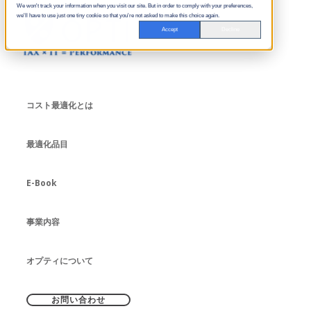
We won't track your information when you visit our site. But in order to comply with your preferences,
we'll have to use just one tiny cookie so that you're not asked to make this choice again.
Accept
Decline
コスト最適化とは
最適化品目
E-Book
事業内容
オプティについて
お問い合わせ