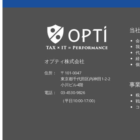
当
会
我
代
経
オプティ株式会社
個
住所： 〒101-0047
東京都千代田区内神田1-2-2
事
小川ビル4階
電話： 03-4530-9826
税
（平日10:00-17:00）
戦
コ