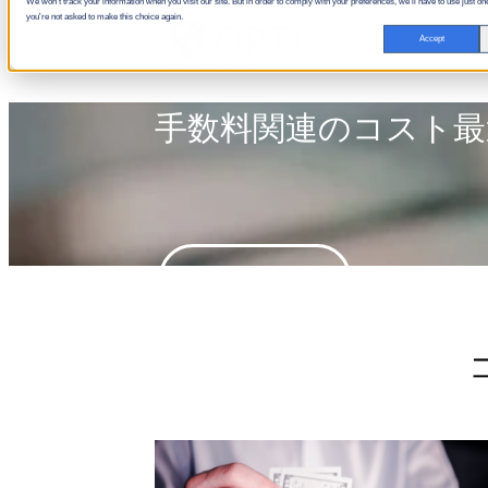
We won't track your information when you visit our site. But in order to comply with your preferences, we'll have to use just one
you're not asked to make this choice again.
Accept
手数料関連のコスト最
お問い合わせ