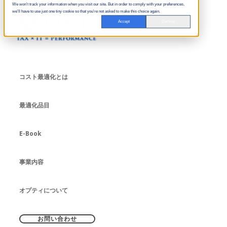
We won't track your information when you visit our site. But in order to comply with your preferences,
we'll have to use just one tiny cookie so that you're not asked to make this choice again.
Accept
Decline
コスト最適化とは
最適化品目
E-Book
事業内容
オプティについて
お問い合わせ