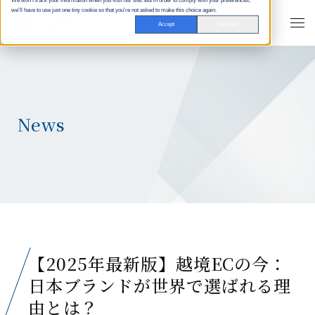
We won't track your information when you visit our site. But in order to comply with your preferences,
we'll have to use just one tiny cookie so that you're not asked to make this choice again.
Accept
Decline
News
【2025年最新版】越境ECの今：
日本ブランドが世界で選ばれる理
由とは？