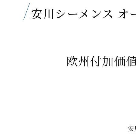
安川シーメンス オ
欧州付加価
安