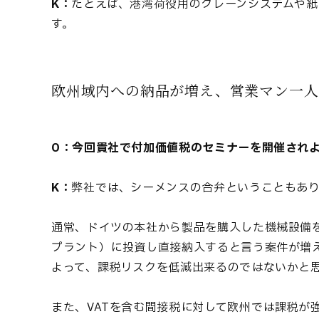
K：
たとえば、港湾荷役用のクレーンシステムや
す。
欧州域内への納品が増え、営業マン一人
O：今回貴社で付加価値税のセミナーを開催され
K：
弊社では、シーメンスの合弁ということもあ
通常、ドイツの本社から製品を購入した機械設備
プラント）に投資し直接納入すると言う案件が増え
よって、課税リスクを低減出来るのではないかと
また、VATを含む間接税に対して欧州では課税が