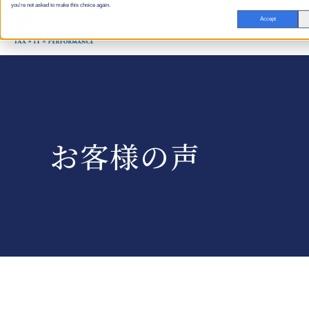
you're not asked to make this choice again.
Accept
お客様の声